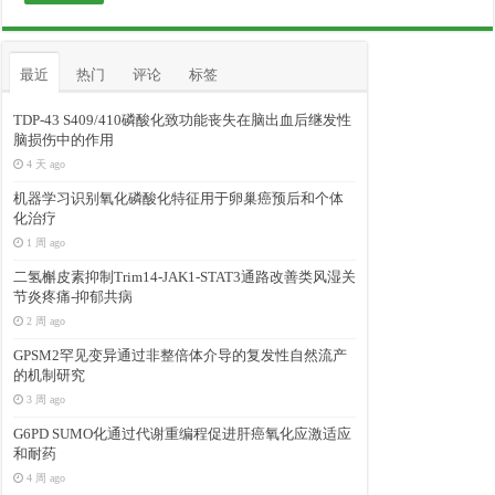
最近
热门
评论
标签
TDP-43 S409/410磷酸化致功能丧失在脑出血后继发性
脑损伤中的作用
4 天 ago
机器学习识别氧化磷酸化特征用于卵巢癌预后和个体
化治疗
1 周 ago
二氢槲皮素抑制Trim14-JAK1-STAT3通路改善类风湿关
节炎疼痛-抑郁共病
2 周 ago
GPSM2罕见变异通过非整倍体介导的复发性自然流产
的机制研究
3 周 ago
G6PD SUMO化通过代谢重编程促进肝癌氧化应激适应
和耐药
4 周 ago