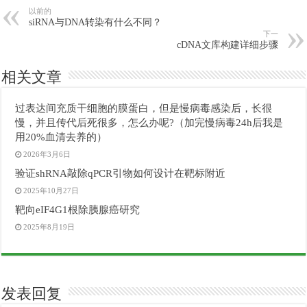
以前的
siRNA与DNA转染有什么不同？
下一
cDNA文库构建详细步骤
相关文章
过表达间充质干细胞的膜蛋白，但是慢病毒感染后，长很
慢，并且传代后死很多，怎么办呢?（加完慢病毒24h后我是
用20%血清去养的）
2026年3月6日
验证shRNA敲除qPCR引物如何设计在靶标附近
2025年10月27日
靶向eIF4G1根除胰腺癌研究
2025年8月19日
发表回复