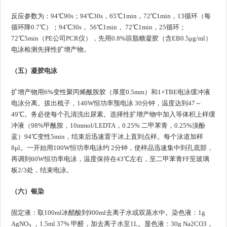
反应参数为：94℃90s；94℃30s，65℃1min，72℃1min，13循环（每
循环降0.7℃）；94℃30s， 56℃1min， 72℃1min，25循环；
72℃5min（PE公司PCR仪），先用0.8%琼脂糖凝胶（含EB0.5μg/ml）
电泳检测先择性扩增产物。
（五）凝胶电泳
扩增产物用6%变性聚丙烯酰胺胶（厚度0.5mm）和1×TBE电泳缓冲液
电泳分离。拔出梳子，140W恒功率预电泳 30分钟，温度达到47～
49℃。务必使每个孔清洗出尿素。选择性扩增产物中加入等体积上样缓
冲液（98%甲酰胺，10mmol/LEDTA，0.25% 二甲苯青，0.25%溴酚
蓝）94℃变性5min，结束后迅速置于冰上直到点样。每个泳道加样
8μl。一开始用100W恒功率电泳约 2分钟，使样品迅速集中到孔底部，
再调到60W恒功率电泳，温度保持在43℃左右，至二甲苯青FF至玻璃
板2/3处，结束电泳。
（六）银染
固定液：取100ml冰醋酸到900ml去离子水或双蒸水中。染色液：1g
AgNO
，1.5ml 37% 甲醛，加去离子水至1L。显色液：30g Na2CO3，
3