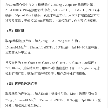
在0.2ml离心管中加入：模板量约为250ng，2.5μl 10×酶切缓冲液，
2.5μl 10×T4DNA连接酶切缓冲液，5U EcoRⅠ， 5U MseⅠ，2U T4连
接酶，50pmol MseⅠ接头，双蒸水补至25μl。用PCR扩增仪设定37℃
过夜反应后，于65℃ 20min灭酶活，－20℃保存，作为预扩增模板。
（三）预扩增
取3μl酶切连接产物，加入75ng E+A，75ng M+C引物，
2+
15mmol/LMg
，25mmol/L dNTPs，1U Tag酶，3μl 10×PCR缓冲液，
加双蒸水补至30μl。
反应参数为：94℃90s；94℃30s，56℃1min，72℃1min，30循环；
72℃10min。反应结束后，用0.8%琼 脂糖凝胶（含EB0.5μg/ml）电泳
检测扩增产物，取3μl产物释稀50倍，用作选择性扩增模板。
（四）选择性PCR扩增
取释稀后的产物3μl，加入EcoRⅠ选择性引物、MseⅠ选择性引物各
2+
75ng，15mmol/LMg
，25mmol/L dNTPs， 1UTag酶，3μl 10×PCR缓
冲液，加双蒸水补至30μl。