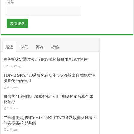
网站
最近
热门
评论
标签
右美托咪定通过激活SIRT3减轻肾缺血再灌注损伤
12 小时 ago
TDP-43 S409/410磷酸化致功能丧失在脑出血后继发性
脑损伤中的作用
4 天 ago
机器学习识别氧化磷酸化特征用于卵巢癌预后和个体
化治疗
2 周 ago
二氢槲皮素抑制Trim14-JAK1-STAT3通路改善类风湿关
节炎疼痛-抑郁共病
2 周 ago