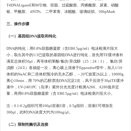
T4DNALigaseE和M引物、琼脂、过硫酸胺、丙烯酰胺、尿素、硝酸
银、甲酰胺、 dNTPs、 二甲苯青、冰醋酸、玻璃硅烷、50bpMark
三、操作步骤
（一）基因组DNA提取和纯化
DNA的纯化：用0.8%琼脂糖凝胶（含EB0.5μg/ml）电泳检测片段大
小，取出其中的1/3已提取的基因组DNA进行纯化，首先用TE缓冲液补
满至总体积50μl，再等体积苯酚/氯仿/异戊醇（25：24：1）、氯仿/异
戊醇（24∶1）各抽提一次， 离心吸上清液于Eppendorf管中，加入1/10
体积的NaAC和二倍体积预冷的无水乙醇，－20℃放置2h以上，10000g
离心10min，用 70%的乙醇漂洗DNA沉淀2次 ，风干后溶于30μlTE缓冲
液中，UV-2401PC（岛津）紫外分光光度计检测A260、A280值并定
量，再用0.8%琼脂糖凝胶（含 EB0.5μg/ml）电泳检测片段大小。
注：0.1-0.2g组织可用100μl溶液E溶，0.5g组织，溶液E可增加至
300μl，此时DNA浓度大约为100ng/μl。
（二）限制性酶切及连接