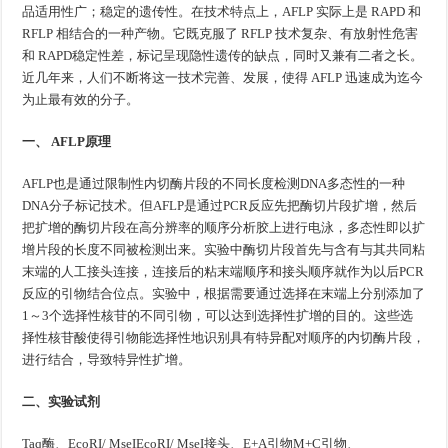
品适用性广；稳定的遗传性。在技术特点上，AFLP 实际上是 RAPD 和
RFLP 相结合的一种产物。它既克服了 RFLP 技术复杂、有放射性危害
和 RAPD稳定性差，标记呈现隐性遗传的缺点，同时又兼有二者之长。
近几年来，人们不断将这一技术完善、发展，使得 AFLP 迅速成为迄今
为止最有效的分子。
一、 AFLP原理
AFLP也是通过限制性内切酶片段的不同长度检测DNA多态性的一种
DNA分子标记技术。但AFLP是通过PCR反应先把酶切片段扩增，然后
把扩增的酶切片段在高分辨率的顺序分析胶上进行电泳，多态性即以扩
增片段的长度不同被检测出来。实验中酶切片段首先与含有与其共同粘
末端的人工接头连接，连接后的粘末端顺序和接头顺序就作为以后PCR
反应的引物结合位点。实验中，根据需要通过选择在末端上分别添加了
1～3个选择性核苷的不同引物，可以达到选择性扩增的目的。这些选
择性核苷酸使得引物能选择性地识别具有特异配对顺序的内切酶片段，
进行结合，导致特异性扩增。
二、实验试剂
Taq酶、EcoRI/ MseIEcoRI/ MseI接头、E+A引物M+C引物、