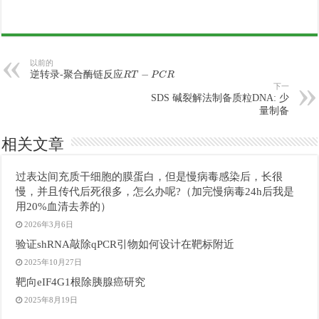
以前的
R
T
−
P
C
R
逆转录-聚合酶链反应
下一
SDS 碱裂解法制备质粒DNA: 少
量制备
相关文章
过表达间充质干细胞的膜蛋白，但是慢病毒感染后，长很
慢，并且传代后死很多，怎么办呢?（加完慢病毒24h后我是
用20%血清去养的）
2026年3月6日
验证shRNA敲除qPCR引物如何设计在靶标附近
2025年10月27日
靶向eIF4G1根除胰腺癌研究
2025年8月19日