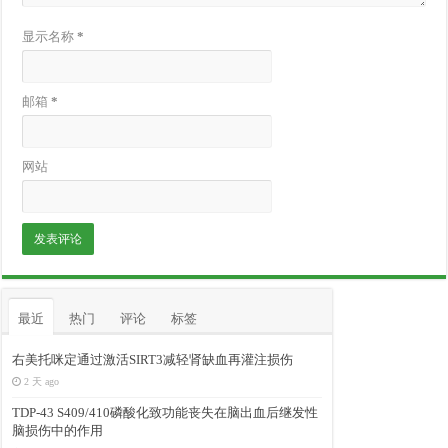
显示名称
*
邮箱
*
网站
最近
热门
评论
标签
右美托咪定通过激活SIRT3减轻肾缺血再灌注损伤
2 天 ago
TDP-43 S409/410磷酸化致功能丧失在脑出血后继发性
脑损伤中的作用