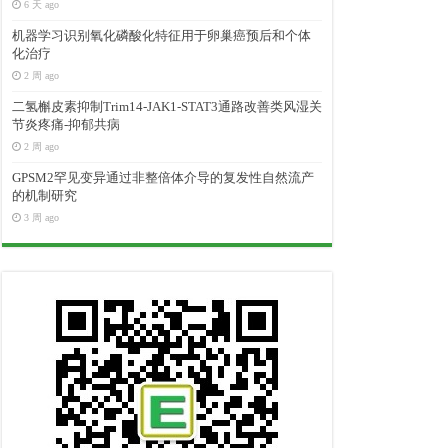
6 天 ago
机器学习识别氧化磷酸化特征用于卵巢癌预后和个体
化治疗
2 周 ago
二氢槲皮素抑制Trim14-JAK1-STAT3通路改善类风湿关
节炎疼痛-抑郁共病
2 周 ago
GPSM2罕见变异通过非整倍体介导的复发性自然流产
的机制研究
3 周 ago