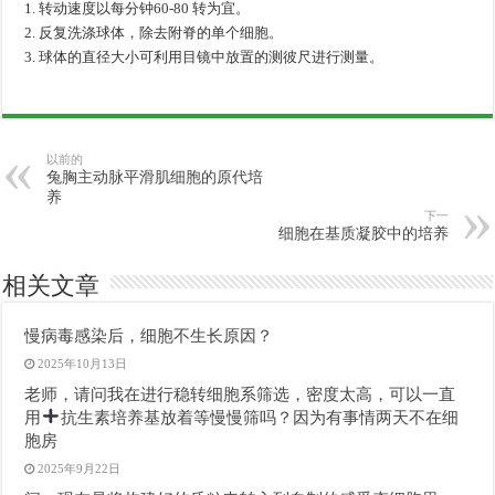
1. 转动速度以每分钟60-80 转为宜。
2. 反复洗涤球体，除去附脊的单个细胞。
3. 球体的直径大小可利用目镜中放置的测彼尺进行测量。
以前的
兔胸主动脉平滑肌细胞的原代培
养
下一
细胞在基质凝胶中的培养
相关文章
慢病毒感染后，细胞不生长原因？
2025年10月13日
老师，请问我在进行稳转细胞系筛选，密度太高，可以一直
用
抗生素培养基放着等慢慢筛吗？因为有事情两天不在细
胞房
2025年9月22日