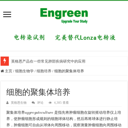
英格恩产品在一些常见肺部疾病研究中的应用
主页
/
细胞生物学
/
细胞培养
/
细胞的聚集体培养
细胞的聚集体培养
英格恩生物
评论
4,385 查看
a
g
g
r
e
g
a
t
e
c
u
l
t
u
r
e
聚集体培养
是指先将肿瘤细胞在旋转摇动培养仪上培
养，使肿瘤细胞形成规则的细胞球体结构，然后再将球体进行静止培
养，肿瘤细胞可自由从球体向周围移动，观察测量肿瘤细胞向周围移动