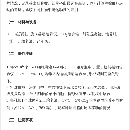
的情况，记录移出细胞数、细胞移出最远距离等，也可计算肿瘤细胞运
动的速度，比较不同肿瘤细胞运动性的差别。
（一）材料与设备
50ml 锥形瓶、旋转摇动培养仪、CO
培养箱、解剖显微镜、培养瓶
2
（皿）、培养液、24 孔板。
（二）操作步骤
6
1. 将5×10
个／ml 细胞悬液 6ml 移于50ml 锥形瓶中， 置于旋转摇动培
养仪，37°C 、5% CO
培养箱内连续摇动培养3d , 形成规则完整的球
2
体。
2. 将球体放于培养皿中，在显微镜下选出直径0.2mm 的球体， 用培养
液反复洗涤， 除去附着的单个细胞，将球体置于24 孔板中培养。
3. 每孔加1 个球体和2ml 培养液。 37°C 、5% CO
培养箱内培养不同时
2
间（如12h 、24h 、36h 等），观察肿瘤细胞向周围移动的情况。
（三）注意事项