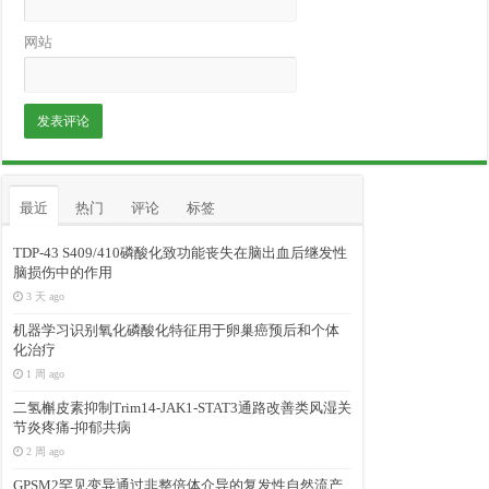
网站
最近
热门
评论
标签
TDP-43 S409/410磷酸化致功能丧失在脑出血后继发性
脑损伤中的作用
3 天 ago
机器学习识别氧化磷酸化特征用于卵巢癌预后和个体
化治疗
1 周 ago
二氢槲皮素抑制Trim14-JAK1-STAT3通路改善类风湿关
节炎疼痛-抑郁共病
2 周 ago
GPSM2罕见变异通过非整倍体介导的复发性自然流产