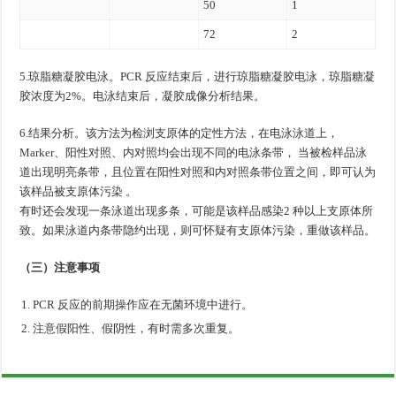
50
1
72
2
5.琼脂糖凝胶电泳。PCR 反应结束后，进行琼脂糖凝胶电泳，琼脂糖凝
胶浓度为2%。电泳结束后，凝胶成像分析结果。
6.结果分析。该方法为检浏支原体的定性方法，在电泳泳道上，
Marker、阳性对照、内对照均会出现不同的电泳条带， 当被检样品泳
道出现明亮条带，且位置在阳性对照和内对照条带位置之间，即可认为
该样品被支原体污染 。
有时还会发现一条泳道出现多条，可能是该样品感染2 种以上支原体所
致。如果泳道内条带隐约出现，则可怀疑有支原体污染，重做该样品。
（三）注意事项
PCR 反应的前期操作应在无菌环境中进行。
注意假阳性、假阴性，有时需多次重复。