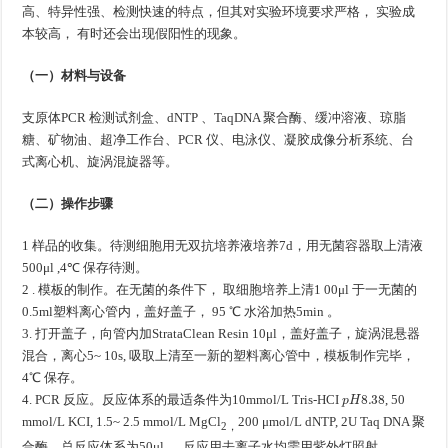
高、特异性强、检测快速的特点，但其对实验环境要求严格， 实验成
本较高， 有时还会出现假阳性的现象。
（一）材料与设备
支原体PCR 检测试剂盒、dNTP 、TaqDNA 聚合酶、缓冲溶液、琼脂
糖、矿物油、超净工作台、PCR 仪、电泳仪、凝胶成像分析系统、台
式离心机、旋涡混旋器等。
（二）操作步骤
1 样品的收集。待测细胞用无双抗培养液培养7d，用无菌容器取上清液
500μl ,4℃ 保存待测。
2 . 模板的制作。在无菌的条件下， 取细胞培养上清1 00μl 于一无菌的
0.5ml塑料离心管内，盖好盖子， 95 ℃ 水浴加热5min 。
3. 打开盖子，向管内加StrataClean Resin 10μl，盖好盖子，旋涡混悬器
混合，离心5~ 10s, 吸取上清至一新的塑料离心管中，模板制作完毕，
4℃ 保存。
p
H
8.38
4. PCR 反应。反应体系的最适条件为10mmol/L Tris-HCI
, 50
mmol/L KCI, 1.5~ 2.5 mmol/L MgCl
200 μmol/L dNTP, 2U Taq DNA 聚
2，
合酶，总反应体系为50μl ， 反应用去离子水均需用紫外灯照射。