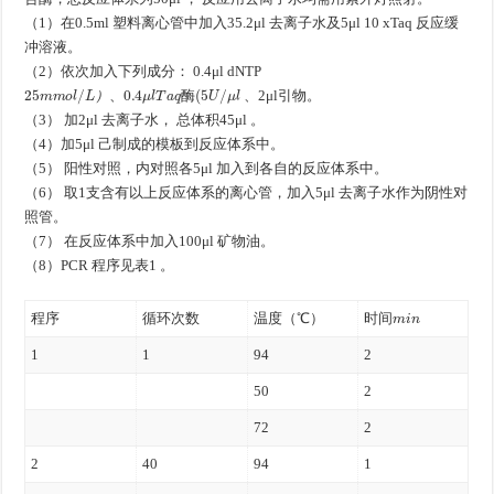
（1）在0.5ml 塑料离心管中加入35.2μl 去离子水及5μl 10 xTaq 反应缓
冲溶液。
（2）依次加入下列成分： 0.4μl dNTP
25
m
m
o
l
/
L
）
、
0.4
μ
l
T
a
q
酶
(
5
U
/
μ
l
、2μl引物。
）
、
酶
（3） 加2μl 去离子水， 总体积45μl 。
（4）加5μl 己制成的模板到反应体系中。
（5） 阳性对照，内对照各5μl 加入到各自的反应体系中。
（6） 取1支含有以上反应体系的离心管，加入5μl 去离子水作为阴性对
照管。
（7） 在反应体系中加入100μl 矿物油。
（8）PCR 程序见表1 。
m
i
n
程序
循环次数
温度（℃）
时间
1
1
94
2
50
2
72
2
2
40
94
1