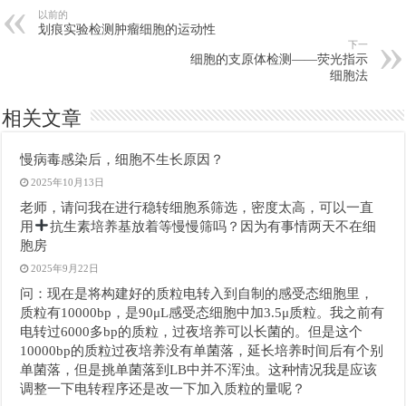
以前的
划痕实验检测肿瘤细胞的运动性
下一
细胞的支原体检测——荧光指示
细胞法
相关文章
慢病毒感染后，细胞不生长原因？
2025年10月13日
老师，请问我在进行稳转细胞系筛选，密度太高，可以一直
用
抗生素培养基放着等慢慢筛吗？因为有事情两天不在细
胞房
2025年9月22日
问：现在是将构建好的质粒电转入到自制的感受态细胞里，
质粒有10000bp，是90μL感受态细胞中加3.5μ质粒。我之前有
电转过6000多bp的质粒，过夜培养可以长菌的。但是这个
10000bp的质粒过夜培养没有单菌落，延长培养时间后有个别
单菌落，但是挑单菌落到LB中并不浑浊。这种情况我是应该
调整一下电转程序还是改一下加入质粒的量呢？