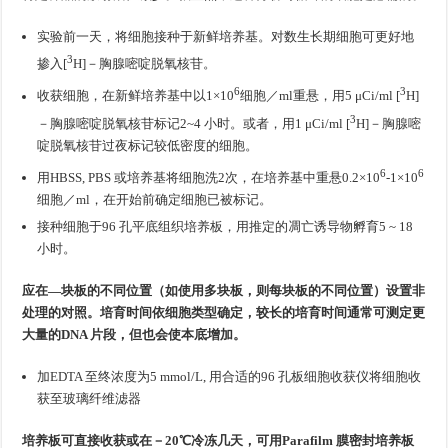
实验前一天，将细胞接种于新鲜培养基。对数生长期细胞可更好地
3
掺入[
H]－胸腺嘧啶脱氧核苷。
6
3
收获细胞，在新鲜培养基中以1×10
细胞／ml重悬，用5 μCi/ml [
H]
3
－胸腺嘧啶脱氧核苷标记2~4 小时。或者，用1 μCi/ml [
H]－胸腺嘧
啶脱氧核苷过夜标记较低密度的细胞。
6
6
用HBSS, PBS 或培养基将细胞洗2次，在培养基中重悬0.2×10
-1×10
细胞／ml，在开始前确定细胞已被标记。
接种细胞于96 孔平底组织培养板，用推定的凋亡诱导物孵育5 ~ 18
小时。
应在—块板的不同位置（如使用多块板，则每块板的不同位置）设置非
处理的对照。培育时间依细胞类型确定，较长的培育时间通常可测定更
大量的DNA 片段，但也会使本底增加。
加EDTA 至终浓度为5 mmol/L, 用合适的96 孔板细胞收获仪将细胞收
获至玻璃纤维滤器
培养板可直接收获或在－20℃冷冻几天，可用Parafilm 膜密封培养板