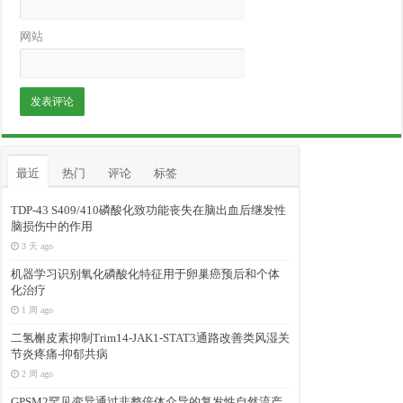
网站
最近
热门
评论
标签
TDP-43 S409/410磷酸化致功能丧失在脑出血后继发性
脑损伤中的作用
3 天 ago
机器学习识别氧化磷酸化特征用于卵巢癌预后和个体
化治疗
1 周 ago
二氢槲皮素抑制Trim14-JAK1-STAT3通路改善类风湿关
节炎疼痛-抑郁共病
2 周 ago
GPSM2罕见变异通过非整倍体介导的复发性自然流产