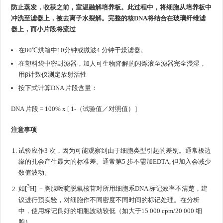
防止蒸发，收获之前，室温融解培养板。此过程中，将细胞从培养板中
冲洗至滤器上，被去离子水裂解。完整的核DNA将结合在玻璃纤维滤
器上，而小片段将流过
在80℃烘箱中10分钟或微波4 分钟干燥滤器。
在塑料袋中密封滤器，加人可生物降解的闪烁液至滤器完全浸湿，
用β计数仪测定放射活性
按下式计算DNA 片段含量：
DNA 片段
= 100% x [ 1-（试验值／对照值）］
注意事项
试验应作3 次，因为可能观察到由于细胞类型引起的差别。通常板边
缘的孔会产生最大的标准差。通常第5 步不需加EDTA, 但加入会减少
数值波动。
3
如[
H] －胸腺嘧啶脱氧核苷对所用细胞系DNA 标记效率不清楚，建
议进行预实验，对细胞作不同密度不同时间的标记处理。在分析
中，使用标记良好的细胞波动较低（如大于15 000 cpm/20 000 细
胞）。