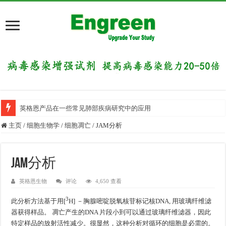
英格恩产品在一些常见肺部疾病研究中的应用
主页
/
细胞生物学
/
细胞凋亡
/
JAM分析
JAM分析
英格恩生物
评论
4,650 查看
3
此分析方法基于用[
H] －胸腺嘧啶脱氧核苷标记核DNA, 用玻璃纤维滤
器获得样品。 凋亡产生的DNA 片段小到可以通过玻璃纤维滤器，因此
特定样品的放射活性减少。很显然，这种分析对循环的细胞是必需的。