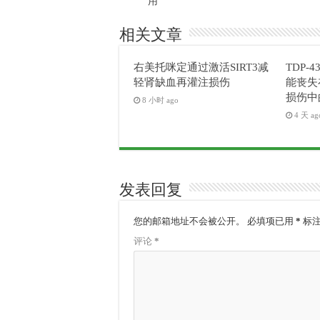
用
相关文章
右美托咪定通过激活SIRT3减
TDP-4
轻肾缺血再灌注损伤
能丧失
损伤中
8 小时 ago
4 天 ag
发表回复
您的邮箱地址不会被公开。
必填项已用
*
标
评论
*