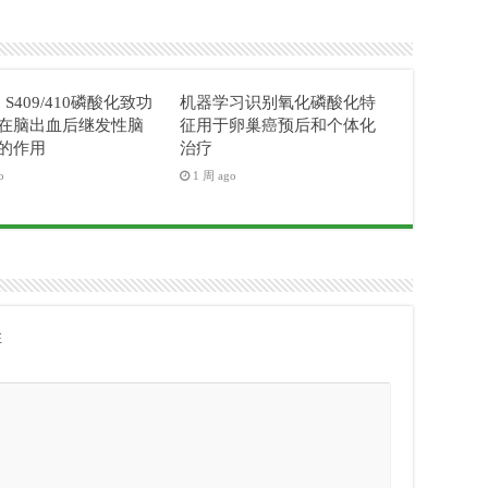
3 S409/410磷酸化致功
机器学习识别氧化磷酸化特
在脑出血后继发性脑
征用于卵巢癌预后和个体化
的作用
治疗
o
1 周 ago
注