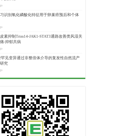
go
习识别氧化磷酸化特征用于卵巢癌预后和个体
go
素抑制Trim14-JAK1-STAT3通路改善类风湿关
痛-抑郁共病
go
M2罕见变异通过非整倍体介导的复发性自然流产
研究
go