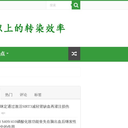
热点
热门
评论
标签
咪定通过激活SIRT3减轻肾缺血再灌注损伤
 ago
-43 S409/410磷酸化致功能丧失在脑出血后继发性
中的作用