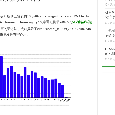
4 天 a
机器学
ogy
》期刊上发表的
“Significant changes in circular RNA in the
化治疗
fter traumatic brain injury”
文章通过携带siRNA的
体内转染试剂
1 周 a
新方法，成功揭示了circRNAchr8_87,859,283–87,904,548
二氢槲皮
恢复发挥有害作用。
节炎疼
2 周 a
GPS
的机制
3 周 a