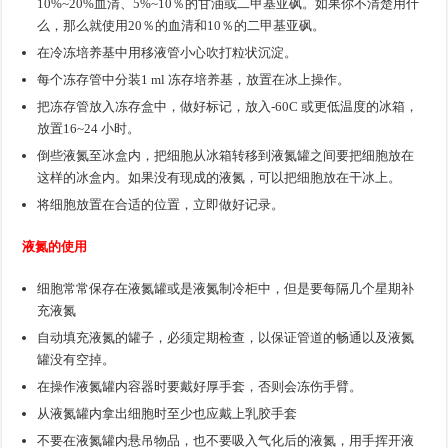
10%~20%血清、5%~10％的甘油或二甲基亚砜。如果你不清楚用什
么，那么就使用20％的血清和10％的二甲基亚砜。
在冷冻培养基中用移液管小心吹打粒状沉淀。
每个冻存管中分装1 ml 冻存培养基，放置在冰上操作。
把冻存管放入冻存盒中，做好标记，放入-60C 或更低温度的冰箱，
放置16~24 小时。
倒些液氮至冰盒内，把细胞从冰箱转移到液氮罐之间要把细胞放在
这样的冰盒内。如果没有现成的液氮，可以把细胞放在干冰上。
将细胞放置在合适的位置，立即做好记录。
液氮的使用
细胞常常保存在液氮罐或是液氮制冷柜中，但是要每隔几个星期补
充液氮
自动填充液氮的罐子，必须定期检查，以保证管道的畅通以及液氮
罐没有空掉。
在操作液氮罐内容器时要戴好厚手套，否则会冻伤手臂。
从液氮罐内拿出细胞时至少也应戴上乳胶手套
不要在液氮罐内悬吊物品，也不要吸入气化后的液氮，用手挥开液