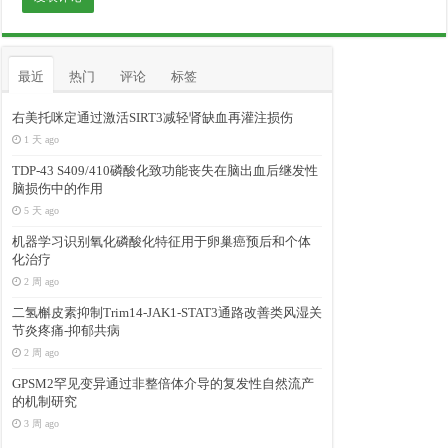
最近
热门
评论
标签
右美托咪定通过激活SIRT3减轻肾缺血再灌注损伤
1 天 ago
TDP-43 S409/410磷酸化致功能丧失在脑出血后继发性
脑损伤中的作用
5 天 ago
机器学习识别氧化磷酸化特征用于卵巢癌预后和个体
化治疗
2 周 ago
二氢槲皮素抑制Trim14-JAK1-STAT3通路改善类风湿关
节炎疼痛-抑郁共病
2 周 ago
GPSM2罕见变异通过非整倍体介导的复发性自然流产
的机制研究
3 周 ago