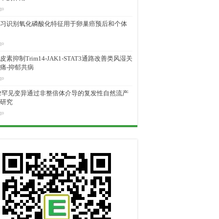
go
习识别氧化磷酸化特征用于卵巢癌预后和个体
go
素抑制Trim14-JAK1-STAT3通路改善类风湿关
痛-抑郁共病
go
M2罕见变异通过非整倍体介导的复发性自然流产
研究
go