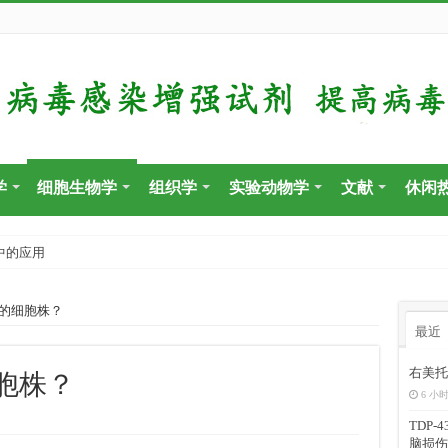
学
细胞生物学
组织学
实验动物学
文献
休闲
中的应用
的细胞株？
最近
右美托
胞株？
6 小时
TDP
脑损伤