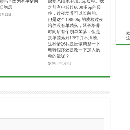
筛吗？因为有事情两
感受态细胞中加3.5μ质粒。我
细胞房
之前有电转过6000多bp的质
粒，过夜培养可以长菌的。
年9月22日
但是这个10000bp的质粒过夜
培养没有单菌落，延长培养
时间后有个别单菌落，但是
微
挑单菌落到LB中并不浑浊。
流
这种情况我是应该调整一下
电转程序还是改一下加入质
粒的量呢？
2025年8月7日
注