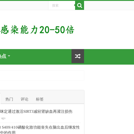
热点
热门
评论
标签
咪定通过激活SIRT3减轻肾缺血再灌注损伤
 ago
-43 S409/410磷酸化致功能丧失在脑出血后继发性
中的作用