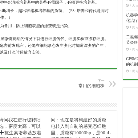
过程中会消耗培养基中的某些必需因子，必须更换培养基。
4 天 a
断增长，超出容器和培养基的负荷。（PS: 培养和传代是同时
机器学
操作。）
化治疗
为备用，防止细胞表型的漂变或是污染。
1 周 a
二氢槲皮
倒置显微镜观察的情况下就进行细胞传代、细胞实验或冻存细胞。
节炎疼
危害前发现它，还能在细胞形态发生变化时知道漂变的产生，
2 周 a
以及什么时候放弃实验。
GPS
的机制
3 周 a
下一
常用的细胞株
请问我在进行稳转细
问：现在是将构建好的质粒
选，密度太高，可以
电转入到自制的感受态细胞
抗生素培养基放着
里，质粒有10000bp，是90μL