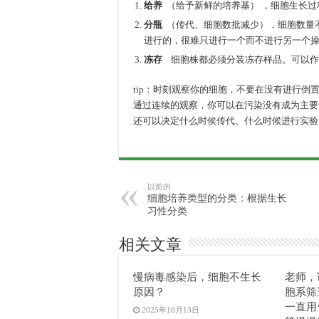
给养
（给予新鲜的培养基） ，细胞生长
分瓶
（传代、细胞数批减少），细胞数量不
进行的，很难只进行一个而不进行另一个
冻存
细胞株都必须分装冻存样品。可以作
tip：时刻观察你的细胞，不要在没有进行
通过连续的观察，你可以在污染没有成为主要
还可以决定什么时侯传代、什么时候进行实验
以前的
细胞培养类型的分类：根据生长
习性分类
相关文章
慢病毒感染后，细胞不生长
老师，
原因？
胞系筛
一直用
2025年10月13日