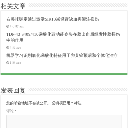
相关文章
右美托咪定通过激活SIRT3减轻肾缺血再灌注损伤
4 小时 ago
TDP-43 S409/410磷酸化致功能丧失在脑出血后继发性脑损伤
中的作用
4 天 ago
机器学习识别氧化磷酸化特征用于卵巢癌预后和个体化治疗
1 周 ago
发表回复
您的邮箱地址不会被公开。
必填项已用
*
标注
评论
*