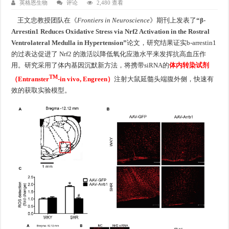
英格恩生物
评论
2,480 查看
王文忠教授团队在《
Frontiers in Neuroscience
》期刊上发表了
“β-
Arrestin1 Reduces Oxidative Stress via Nrf2 Activation in the Rostral
Ventrolateral Medulla in Hypertension”
论文，研究结果证实b-arrestin1
的过表达促进了 Nrf2 的激活以降低氧化应激水平来发挥抗高血压作
用。研究采用了体内基因沉默新方法，将携带siRNA的
体内转染试剂
TM
（Entranster
-in vivo, Engreen）
注射大鼠延髓头端腹外侧，快速有
效的获取实验模型。