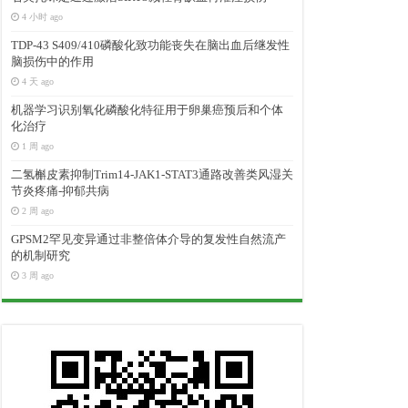
4 小时 ago
TDP-43 S409/410磷酸化致功能丧失在脑出血后继发性
脑损伤中的作用
4 天 ago
机器学习识别氧化磷酸化特征用于卵巢癌预后和个体
化治疗
1 周 ago
二氢槲皮素抑制Trim14-JAK1-STAT3通路改善类风湿关
节炎疼痛-抑郁共病
2 周 ago
GPSM2罕见变异通过非整倍体介导的复发性自然流产
的机制研究
3 周 ago