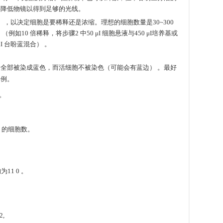
要降低物镜以得到足够的光线。
），以决定细胞是要稀释还是浓缩。理想的细胞数量是30~300
释，（例如10 倍稀释，将步骤2 中50 μI 细胞悬液与450 μI培养基或
μI 台盼蓝混合） 。
全部被染成蓝色，而活细胞不被染色（可能会有蓝边） 。最好
比例。
。
ml 的细胞数。
11 0 。
,