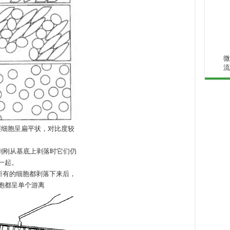
微
流
单层细胞呈扁平状，对比度较
胞刚刚从基底上剥落时它们仍
一起。
当所有的细胞都剥落下来后，
胞都呈单个游离