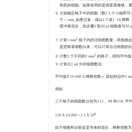
和死的细胞。如果使用的是倒置显微镜，
大致确定格子中的细胞（数2 5 个小格即可
个／ mm, 如果过多，就以1:5 或1: 10 稀
缓冲液混合，按步骤3 取50 μI 细胞液与50 
2
计算1 mm
格子内的活细胞数量，死细胞会
是把两者都数出来，可以计算出活细胞的
2
计数3 个不同的1 mm
的格子，得到平均值
计算出1 ml 中的细胞数目。
平均值X 10 000 X 稀释倍数＝ 原始样品中1 
例如
三个格子的细胞数分别为113 、99 和118, 平均为
6
110 X 10 000 = 1.1 X 10
由于细胞和台盼蓝是等体积混合，稀释倍数为2