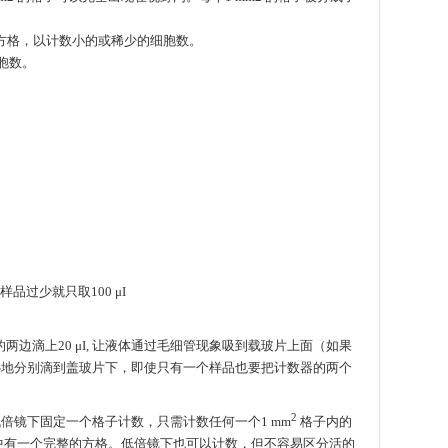
小的方格，以计数小的或稀少的细胞数。
细胞数。
样品过少就只取100 μI
的两边滴上20 μI, 让液体通过毛细管现象吸到载玻片上面（如果
心地分别滴到盖玻片下，即使只有一个样品也要把计数器的两个
2
倍镜下固定一个格子计数，只需计数任何一个1 mm
格子内的
中有一个完整的方格。低倍镜下也可以计数，但不容易区分活的