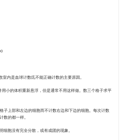
0
计数室内是血球计数氐不能正确计数的主要原因。
胞离心并用小的体积重新悬浮，但是通常不用这样做。数三个格子求平
个小格子上部和左边的细胞而不计数右边和下边的细胞。每次计数
计数的都一样。
，说明细胞没有完全分散，或有成团的现象。