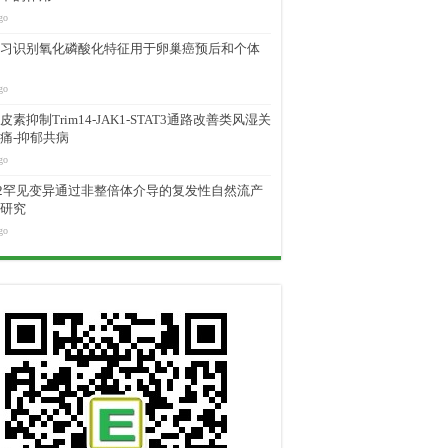
go
习识别氧化磷酸化特征用于卵巢癌预后和个体
go
素抑制Trim14-JAK1-STAT3通路改善类风湿关
痛-抑郁共病
go
M2罕见变异通过非整倍体介导的复发性自然流产
研究
go