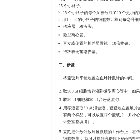
25 个小格子。
b. 25 个小格子的每个又被分成了20 个更
c. 用1 mm2的小格子的细胞数计算到每毫升
移液器、移液头。
微型离心管。
直立或倒置的相差显微镜，10倍物镜。
待稀释无菌培养基。
二、步骤
将盖玻片平稳地盖在血球计数计的中间。
取500 μI 细胞培养液到微型离心管中，如果
取50 μI 细胞和50 μI 台盼蓝混匀。
用移液管取50 μI 混合液，轻轻地在盖玻片
有两个样品，可以放置两个盖玻片，并小
计数室都填满） 。
立刻把计数计放到显微镜的工作台上，在低
细胞数量， 就可以换到高倍镜下确保视野