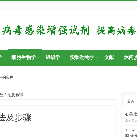
学
细胞生物学
组织学
实验动物学
文献
休闲
中的应用
数方法及步骤
最近
右美托
法及步骤
1 天 a
TDP
脑损伤