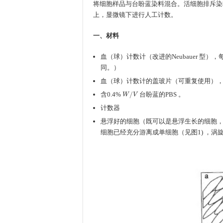
将细胞样品与台盼蓝染料混合。活细胞排斥染
上，显微镜下进行人工计数。
一、材料
血（球）计数计（改进的Neubauer 
同。）
血（球）计数计的盖玻片（可重复使用）
W
/
V
含0.4%
台盼蓝的PBS 。
计数器
悬浮好的细胞（既可以是悬浮生长的细胞
细胞已经充分游离成单细胞（见图1) ，涡