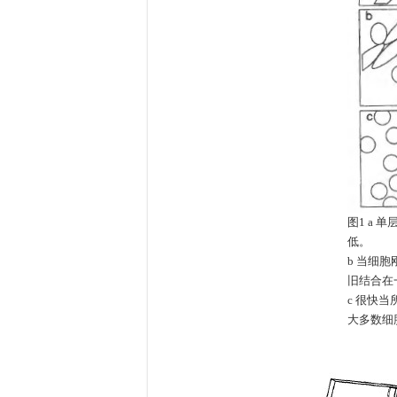
图1 a 
低。
b 当细
旧结合在
c 很快
大多数细