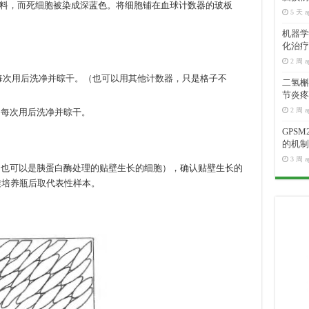
料，而死细胞被染成深蓝色。将细胞铺在血球计数器的玻板
5 天 a
机器学
化治疗
2 周 a
型），每次用后洗净并晾干。（也可以用其他计数器，只是格子不
二氢槲皮
节炎疼
2 周 a
，每次用后洗净并晾干。
GPS
的机制
3 周 a
，也可以是胰蛋白酶处理的贴壁生长的细胞），确认贴壁生长的
旋培养瓶后取代表性样本。