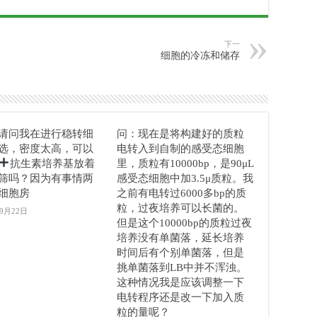
下一
细胞的冷冻和储存
请问我在进行稳转细
问：现在是将构建好的质粒
选，密度太高，可以
电转入到自制的感受态细胞
抗生素培养基放着
里，质粒有10000bp，是90μL
筛吗？因为有事情两
感受态细胞中加3.5μ质粒。我
细胞房
之前有电转过6000多bp的质
粒，过夜培养可以长菌的。
年9月22日
但是这个10000bp的质粒过夜
培养没有单菌落，延长培养
时间后有个别单菌落，但是
挑单菌落到LB中并不浑浊。
这种情况我是应该调整一下
电转程序还是改一下加入质
粒的量呢？