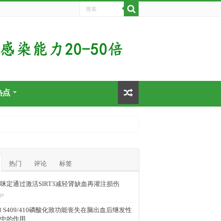
热点
热门
评论
标签
咪定通过激活SIRT3减轻肾缺血再灌注损伤
go
-43 S409/410磷酸化致功能丧失在脑出血后继发性
中的作用