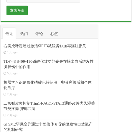
最近
热门
评论
标签
右美托咪定通过激活SIRT3减轻肾缺血再灌注损伤
1 天 ago
TDP-43 S409/410磷酸化致功能丧失在脑出血后继发性
脑损伤中的作用
5 天 ago
机器学习识别氧化磷酸化特征用于卵巢癌预后和个体
化治疗
2 周 ago
二氢槲皮素抑制Trim14-JAK1-STAT3通路改善类风湿关
节炎疼痛-抑郁共病
2 周 ago
GPSM2罕见变异通过非整倍体介导的复发性自然流产
的机制研究