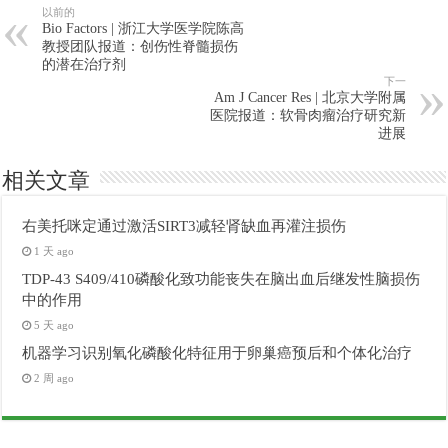
以前的
Bio Factors | 浙江大学医学院陈高
教授团队报道：创伤性脊髓损伤
的潜在治疗剂
下一
Am J Cancer Res | 北京大学附属
医院报道：软骨肉瘤治疗研究新
进展
相关文章
右美托咪定通过激活SIRT3减轻肾缺血再灌注损伤
1 天 ago
TDP-43 S409/410磷酸化致功能丧失在脑出血后继发性脑损伤
中的作用
5 天 ago
机器学习识别氧化磷酸化特征用于卵巢癌预后和个体化治疗
2 周 ago