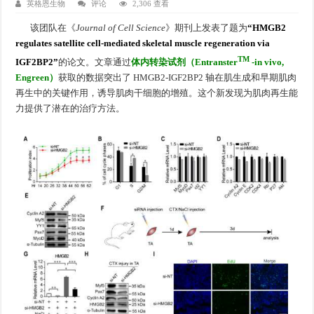
英格恩生物
评论
2,306 查看
该团队在《
Journal of Cell Science
》期刊上发表了题为
“HMGB2
regulates satellite cell-mediated skeletal muscle regeneration via
TM
IGF2BP2”
的论文。文章通过
体内转染试剂（Entranster
-in vivo,
Engreen）
获取的数据突出了 HMGB2-IGF2BP2 轴在肌生成和早期肌肉
再生中的关键作用，诱导肌肉干细胞的增殖。这个新发现为肌肉再生能
力提供了潜在的治疗方法。