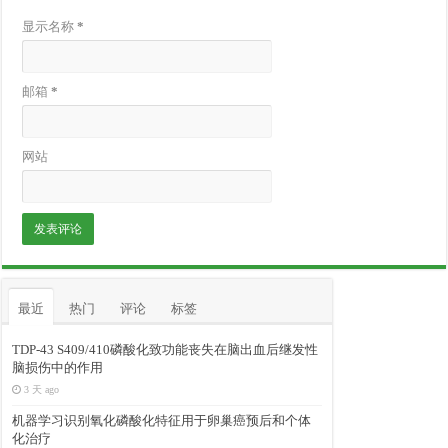
显示名称
*
邮箱
*
网站
最近
热门
评论
标签
TDP-43 S409/410磷酸化致功能丧失在脑出血后继发性
脑损伤中的作用
3 天 ago
机器学习识别氧化磷酸化特征用于卵巢癌预后和个体
化治疗