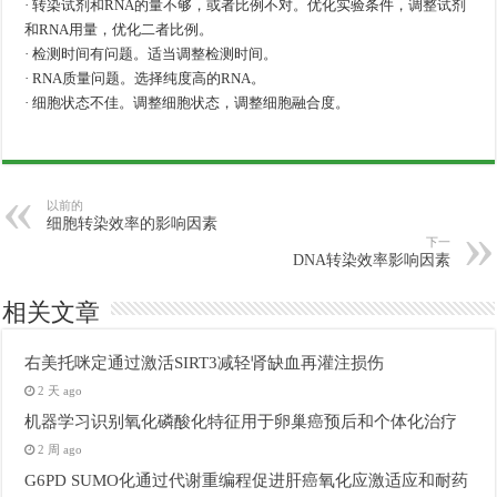
· 转染试剂和RNA的量不够，或者比例不对。优化实验条件，调整试剂
和RNA用量，优化二者比例。
· 检测时间有问题。适当调整检测时间。
· RNA质量问题。选择纯度高的RNA。
· 细胞状态不佳。调整细胞状态，调整细胞融合度。
以前的
细胞转染效率的影响因素
下一
DNA转染效率影响因素
相关文章
右美托咪定通过激活SIRT3减轻肾缺血再灌注损伤
2 天 ago
机器学习识别氧化磷酸化特征用于卵巢癌预后和个体化治疗
2 周 ago
G6PD SUMO化通过代谢重编程促进肝癌氧化应激适应和耐药