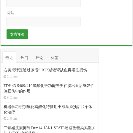
网站
最近
热门
评论
标签
右美托咪定通过激活SIRT3减轻肾缺血再灌注损伤
2 天 ago
TDP-43 S409/410磷酸化致功能丧失在脑出血后继发性
脑损伤中的作用
6 天 ago
机器学习识别氧化磷酸化特征用于卵巢癌预后和个体
化治疗
2 周 ago
二氢槲皮素抑制Trim14-JAK1-STAT3通路改善类风湿关