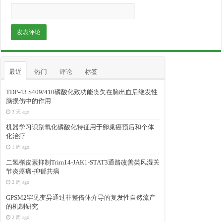
最近
热门
评论
标签
TDP-43 S409/410磷酸化致功能丧失在脑出血后继发性
脑损伤中的作用
3 天 ago
机器学习识别氧化磷酸化特征用于卵巢癌预后和个体
化治疗
1 周 ago
二氢槲皮素抑制Trim14-JAK1-STAT3通路改善类风湿关
节炎疼痛-抑郁共病
2 周 ago
GPSM2罕见变异通过非整倍体介导的复发性自然流产
的机制研究
2 周 ago