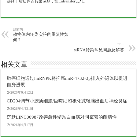
选择非脂质体的转染试剂，如
Entranster
试剂。
以前的
动物体内转染实验的重复性如
何？
下一
siRNA转染常见问题及解答
相关文章
肺癌细胞通过hnRNPK将抑癌miR-4732-3p排入外泌体以促进
自身进展
2026年6月12日
CD204调节小胶质细胞/巨噬细胞极化减轻脑出血后神经炎症
2026年4月21日
沉默LINC00987改善急性髓系白血病对阿霉素的耐药性
2026年4月17日