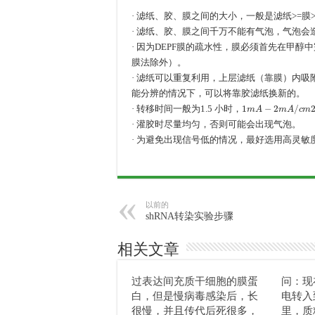
· 滤纸、胶、膜之间的大小，一般是滤纸>=膜>
· 滤纸、胶、膜之间千万不能有气泡，气泡会
· 因为DEPF膜的疏水性，膜必须首先在甲
膜法除外）。
· 滤纸可以重复利用，上层滤纸（靠膜）内
能分辨的情况下，可以将靠胶滤纸换新的。
1
m
A
−
2
m
A
/
c
m
2
，
· 转移时间一般为1.5 小时，
· 灌胶时尽量均匀，否则可能会出现气泡。
· 为避免出现信号低的情况，最好选用高灵敏度的
以前的
shRNA转染实验步骤
相关文章
过表达间充质干细胞的膜蛋
问：现
白，但是慢病毒感染后，长
电转入
很慢，并且传代后死很多，
里，质粒