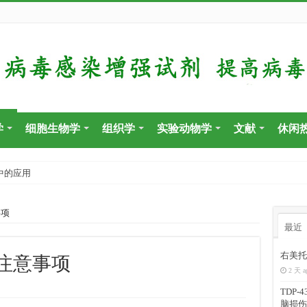
学
细胞生物学
组织学
实验动物学
文献
休闲
中的应用
事项
最近
右美托
注意事项
2 天 a
TDP
脑损伤