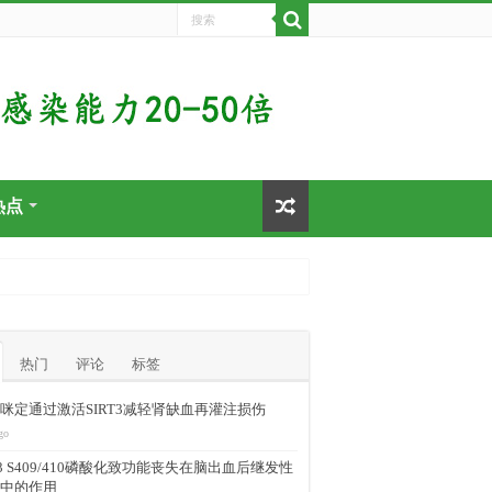
热点
热门
评论
标签
咪定通过激活SIRT3减轻肾缺血再灌注损伤
go
-43 S409/410磷酸化致功能丧失在脑出血后继发性
中的作用