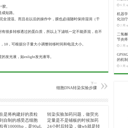
6 天 a
=胶。
造成短路。
机器学
醇中完全浸湿。而且在以后的操作中，膜也必须随时保持湿润（干
化治疗
2 周 a
吸附有很多转移透过的蛋白质，所以上下滤纸一定不能弄混，在不
二氢槲皮
节炎疼
10
，可根据分子量大小调整转移时间和电流大小。
2 周 a
，
GPS
发光液，如enlight发光液等。
的机制
3 周 a
下一
细胞DNA转染实验步骤
在是将构建好的质粒
转染实验加药问题，做荧光
到自制的感受态细胞
定量是不是铺板的时候加药
有10000bp，是90μL
24小时后转染，做wb就是转