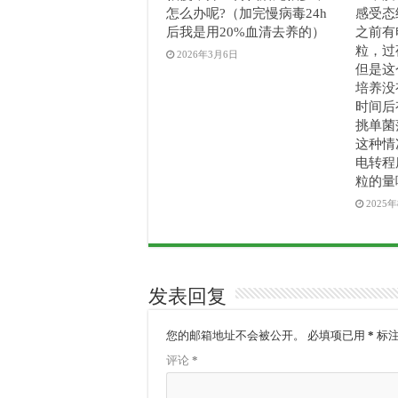
怎么办呢?（加完慢病毒24h
感受态
后我是用20%血清去养的）
之前有
粒，过
2026年3月6日
但是这个
培养没
时间后
挑单菌
这种情
电转程
粒的量
2025
发表回复
您的邮箱地址不会被公开。
必填项已用
*
标
评论
*