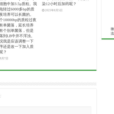
细胞中加3.5μ质粒。我
染12小时后加药呢？
电转过6000多bp的质
2025年8月5日
夜培养可以长菌的。
10000bp的质粒过夜
有单菌落，延长培养
微
有个别单菌落，但是
流
落到LB中并不浑浊。
况我是应该调整一下
序还是改一下加入质
呢？
年8月7日
注