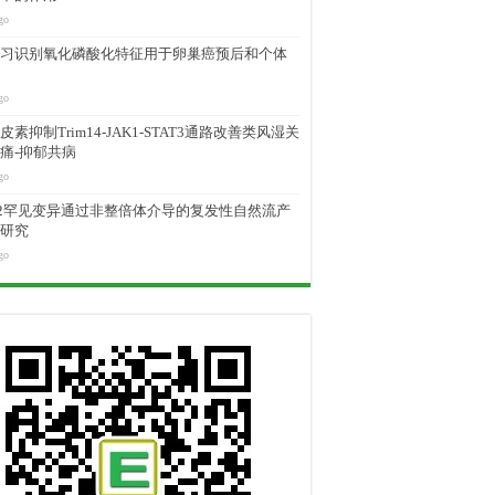
go
习识别氧化磷酸化特征用于卵巢癌预后和个体
go
素抑制Trim14-JAK1-STAT3通路改善类风湿关
痛-抑郁共病
go
M2罕见变异通过非整倍体介导的复发性自然流产
研究
go