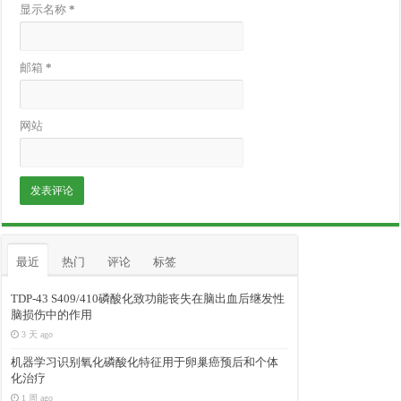
显示名称
*
邮箱
*
网站
最近
热门
评论
标签
TDP-43 S409/410磷酸化致功能丧失在脑出血后继发性
脑损伤中的作用
3 天 ago
机器学习识别氧化磷酸化特征用于卵巢癌预后和个体
化治疗
1 周 ago