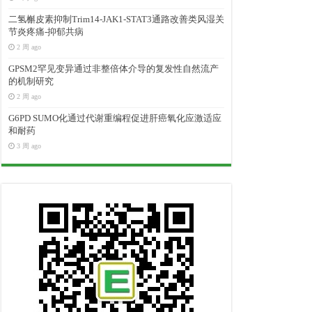
二氢槲皮素抑制Trim14-JAK1-STAT3通路改善类风湿关
节炎疼痛-抑郁共病
2 周 ago
GPSM2罕见变异通过非整倍体介导的复发性自然流产
的机制研究
2 周 ago
G6PD SUMO化通过代谢重编程促进肝癌氧化应激适应
和耐药
3 周 ago