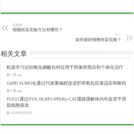
以前的
细胞转染实验方法有哪些？
下一
如何做好细胞转染实验？
相关文章
机器学习识别氧化磷酸化特征用于卵巢癌预后和个体化治疗
1 周 ago
G6PD SUMO化通过代谢重编程促进肝癌氧化应激适应和耐药
4 周 ago
FGF21通过SYK-NLRP3-PPARγ-CAT通路缓解体内外血管平滑
肌细胞衰老
2026年6月29日