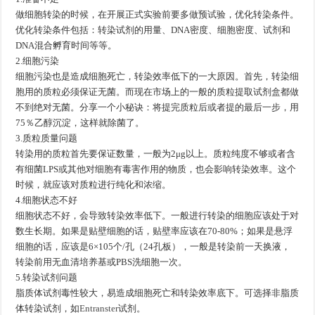
做细胞转染的时候，在开展正式实验前要多做预试验，优化转染条件。
优化转染条件包括：转染试剂的用量、DNA密度、细胞密度、试剂和
DNA混合孵育时间等等。
2.细胞污染
细胞污染也是造成细胞死亡，转染效率低下的一大原因。首先，转染细
胞用的质粒必须保证无菌。而现在市场上的一般的质粒提取试剂盒都做
不到绝对无菌。分享一个小秘诀：将提完质粒后或者提的最后一步，用
75％乙醇沉淀，这样就除菌了。
3.质粒质量问题
转染用的质粒首先要保证数量，一般为2μg以上。质粒纯度不够或者含
有细菌LPS或其他对细胞有毒害作用的物质，也会影响转染效率。这个
时候，就应该对质粒进行纯化和浓缩。
4.细胞状态不好
细胞状态不好，会导致转染效率低下。一般进行转染的细胞应该处于对
数生长期。如果是贴壁细胞的话，贴壁率应该在70-80%；如果是悬浮
细胞的话，应该是6×105个/孔（24孔板），一般是转染前一天换液，
转染前用无血清培养基或PBS洗细胞一次。
5.转染试剂问题
脂质体试剂毒性较大，易造成细胞死亡和转染效率底下。可选择非脂质
体转染试剂，如
Entranster
试剂。