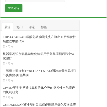
最近
热门
评论
标签
TDP-43 S409/410磷酸化致功能丧失在脑出血后继发性
脑损伤中的作用
4 天 ago
机器学习识别氧化磷酸化特征用于卵巢癌预后和个体
化治疗
1 周 ago
二氢槲皮素抑制Trim14-JAK1-STAT3通路改善类风湿关
节炎疼痛-抑郁共病
2 周 ago
GPSM2罕见变异通过非整倍体介导的复发性自然流产
的机制研究
3 周 ago
G6PD SUMO化通过代谢重编程促进肝癌氧化应激适应