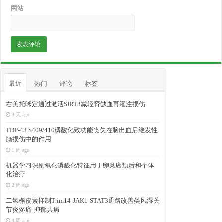
网站
最近
热门
评论
标签
右美托咪定通过激活SIRT3减轻肾缺血再灌注损伤
3 天 ago
TDP-43 S409/410磷酸化致功能丧失在脑出血后继发性
脑损伤中的作用
1 周 ago
机器学习识别氧化磷酸化特征用于卵巢癌预后和个体
化治疗
2 周 ago
二氢槲皮素抑制Trim14-JAK1-STAT3通路改善类风湿关
节炎疼痛-抑郁共病
3 周 ago