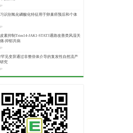
go
习识别氧化磷酸化特征用于卵巢癌预后和个体
go
素抑制Trim14-JAK1-STAT3通路改善类风湿关
痛-抑郁共病
go
M2罕见变异通过非整倍体介导的复发性自然流产
研究
go