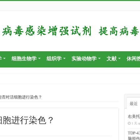
学
细胞生物学
组织学
实验动物学
文献
休闲
盒能否对活细胞进行染色？
最近
右美托
活细胞进行染色？
1 天 a
TDP
脑损伤