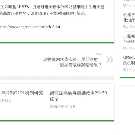
W
S
T
8
5 天 a
性的四唑盐
，并通过电子载体PMS 将活细胞中的电子交
是高度水溶性的，因此CCK8 不能对细胞进行染色。
机器学
化治疗
.engreen.com.cn/cck-8-kit
2 周 a
二氢槲皮
节炎疼
2 周 a
下一
GPS
动物体内转染实验，局部注射，
的机制
应如何取样观察结果？
3 周 a
o-B抑制GLP1机制研究
如何提高病毒感染效率20~50
倍？
年6月12日
2022年4月11日