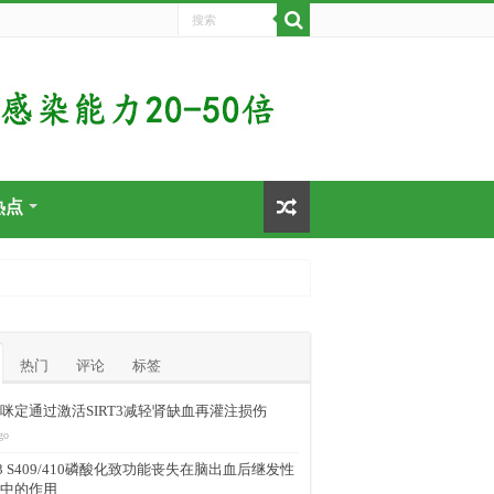
热点
热门
评论
标签
咪定通过激活SIRT3减轻肾缺血再灌注损伤
go
-43 S409/410磷酸化致功能丧失在脑出血后继发性
中的作用