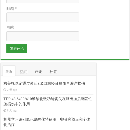
邮箱
*
网站
最近
热门
评论
标签
右美托咪定通过激活SIRT3减轻肾缺血再灌注损伤
2 天 ago
TDP-43 S409/410磷酸化致功能丧失在脑出血后继发性
脑损伤中的作用
6 天 ago
机器学习识别氧化磷酸化特征用于卵巢癌预后和个体
化治疗