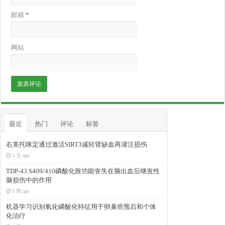
邮箱
*
网站
最近
热门
评论
标签
右美托咪定通过激活SIRT3减轻肾缺血再灌注损伤
3 天 ago
TDP-43 S409/410磷酸化致功能丧失在脑出血后继发性
脑损伤中的作用
1 周 ago
机器学习识别氧化磷酸化特征用于卵巢癌预后和个体
化治疗