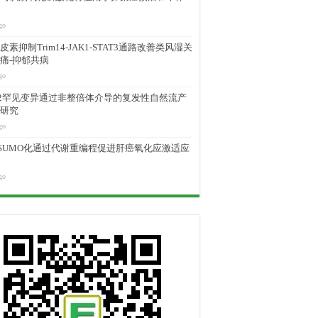
go
素抑制Trim14-JAK1-STAT3通路改善类风湿关
痛-抑郁共病
go
M2罕见变异通过非整倍体介导的复发性自然流产
研究
go
D SUMO化通过代谢重编程促进肝癌氧化应激适应
go