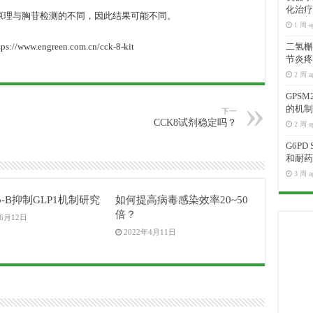
化治疗
原理与胸苷检测的不同，因此结果可能不同。
1 周 a
.engreen.com.cn/cck-8-kit
二氢槲皮
节炎疼
2 周 a
GPS
的机制
下一
CCK8试剂稳定吗？
2 周 a
G6P
和耐药
3 周 a
o-B抑制GLP1机制研究
如何提高病毒感染效率20~50
倍？
年6月12日
2022年4月11日