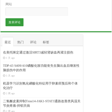
网站
最近
热门
评论
标签
右美托咪定通过激活SIRT3减轻肾缺血再灌注损伤
1 天 ago
TDP-43 S409/410磷酸化致功能丧失在脑出血后继发性
脑损伤中的作用
5 天 ago
机器学习识别氧化磷酸化特征用于卵巢癌预后和个体
化治疗
2 周 ago
二氢槲皮素抑制Trim14-JAK1-STAT3通路改善类风湿关
节炎疼痛-抑郁共病
2 周 ago