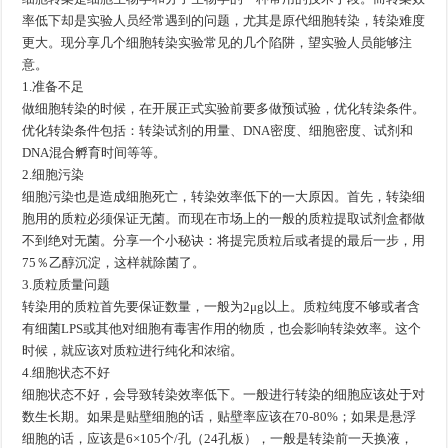
率低下却是实验人员经常遇到的问题，尤其是原代细胞转染，转染难度
更大。现分享几个细胞转染实验常见的几个陷阱，望实验人员能够注
意。
1.准备不足
做细胞转染的时候，在开展正式实验前要多做预试验，优化转染条件。
优化转染条件包括：转染试剂的用量、DNA密度、细胞密度、试剂和
DNA混合孵育时间等等。
2.细胞污染
细胞污染也是造成细胞死亡，转染效率低下的一大原因。首先，转染细
胞用的质粒必须保证无菌。而现在市场上的一般的质粒提取试剂盒都做
不到绝对无菌。分享一个小秘诀：将提完质粒后或者提的最后一步，用
75％乙醇沉淀，这样就除菌了。
3.质粒质量问题
转染用的质粒首先要保证数量，一般为2μg以上。质粒纯度不够或者含
有细菌LPS或其他对细胞有毒害作用的物质，也会影响转染效率。这个
时候，就应该对质粒进行纯化和浓缩。
4.细胞状态不好
细胞状态不好，会导致转染效率低下。一般进行转染的细胞应该处于对
数生长期。如果是贴壁细胞的话，贴壁率应该在70-80%；如果是悬浮
细胞的话，应该是6×105个/孔（24孔板），一般是转染前一天换液，