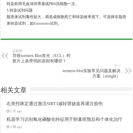
转染前用无血清培养基或PBS洗细胞一次。
5.转染试剂问题
脂质体试剂毒性较大，易造成细胞死亡和转染效率底下。可选择非脂质
体转染试剂，如
Entranster
试剂。
以前的
导致western Blot发光（ECL）时
胶片上条带弱的原因有哪些？
下一
western-blot实验常见问题及解决
方案（enlight）
相关文章
右美托咪定通过激活SIRT3减轻肾缺血再灌注损伤
2 天 ago
机器学习识别氧化磷酸化特征用于卵巢癌预后和个体化治疗
2 周 ago