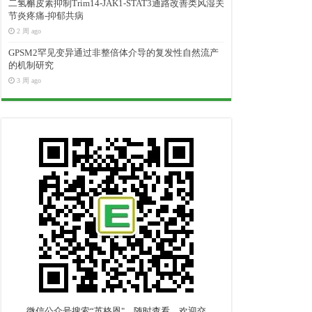
二氢槲皮素抑制Trim14-JAK1-STAT3通路改善类风湿关
节炎疼痛-抑郁共病
2 周 ago
GPSM2罕见变异通过非整倍体介导的复发性自然流产
的机制研究
3 周 ago
微信公众号搜索“英格恩"，随时查看，欢迎交