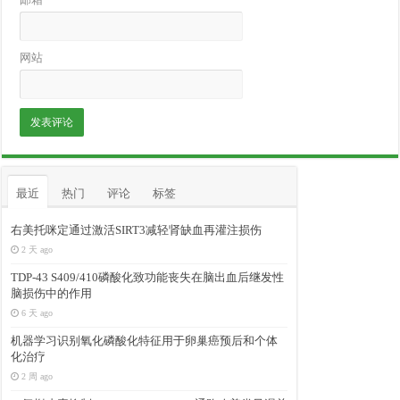
网站
最近
热门
评论
标签
右美托咪定通过激活SIRT3减轻肾缺血再灌注损伤
2 天 ago
TDP-43 S409/410磷酸化致功能丧失在脑出血后继发性
脑损伤中的作用
6 天 ago
机器学习识别氧化磷酸化特征用于卵巢癌预后和个体
化治疗
2 周 ago