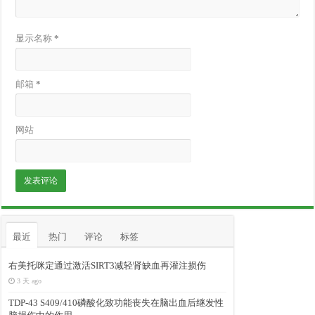
显示名称
*
邮箱
*
网站
最近
热门
评论
标签
右美托咪定通过激活SIRT3减轻肾缺血再灌注损伤
3 天 ago
TDP-43 S409/410磷酸化致功能丧失在脑出血后继发性