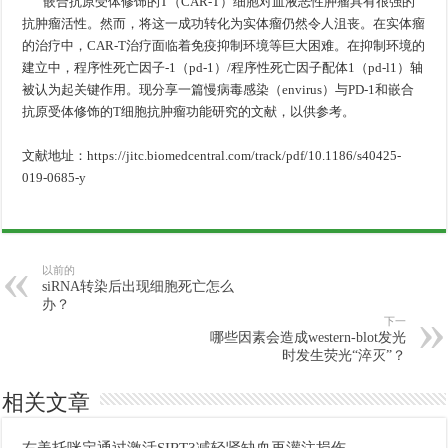
嵌合抗原受体修饰的T（CAR-T）细胞对血液恶性肿瘤具有很强的
抗肿瘤活性。然而，将这一成功转化为实体瘤仍然令人沮丧。在实体瘤
的治疗中，CAR-T治疗面临着免疫抑制环境等巨大困难。在抑制环境的
建立中，程序性死亡因子-1（pd-1）/程序性死亡因子配体1（pd-l1）轴
被认为起关键作用。现分享一篇慢病毒感染（envirus）与PD-1和嵌合
抗原受体修饰的T细胞抗肿瘤功能研究的文献，以供参考。
文献地址：https://jitc.biomedcentral.com/track/pdf/10.1186/s40425-
019-0685-y
以前的
siRNA转染后出现细胞死亡怎么
办？
下一
哪些因素会造成western-blot发光
时发生荧光“淬灭”？
相关文章
右美托咪定通过激活SIRT3减轻肾缺血再灌注损伤