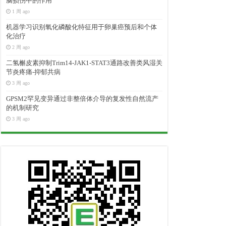
脑损伤中的作用
1 周 ago
机器学习识别氧化磷酸化特征用于卵巢癌预后和个体
化治疗
2 周 ago
二氢槲皮素抑制Trim14-JAK1-STAT3通路改善类风湿关
节炎疼痛-抑郁共病
3 周 ago
GPSM2罕见变异通过非整倍体介导的复发性自然流产
的机制研究
3 周 ago