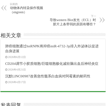
以前的
动物体内转染操作视频
（engreen）
下一
导致western Blot发光（ECL）时
胶片上条带弱的原因有哪些？
相关文章
肺癌细胞通过hnRNPK将抑癌miR-4732-3p排入外泌体以促进
自身进展
2026年6月12日
CD204调节小胶质细胞/巨噬细胞极化减轻脑出血后神经炎症
2026年4月21日
沉默LINC00987改善急性髓系白血病对阿霉素的耐药性
2026年4月17日
发表回复