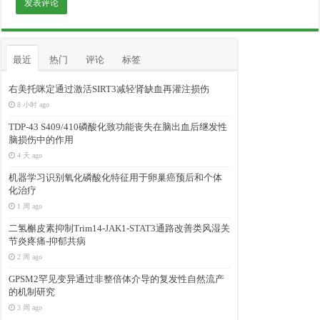
最近
热门
评论
标签
右美托咪定通过激活SIRT3减轻肾缺血再灌注损伤
8 小时 ago
TDP-43 S409/410磷酸化致功能丧失在脑出血后继发性
脑损伤中的作用
4 天 ago
机器学习识别氧化磷酸化特征用于卵巢癌预后和个体
化治疗
1 周 ago
二氢槲皮素抑制Trim14-JAK1-STAT3通路改善类风湿关
节炎疼痛-抑郁共病
2 周 ago
GPSM2罕见变异通过非整倍体介导的复发性自然流产
的机制研究
3 周 ago