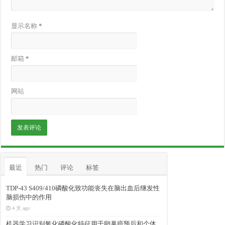
显示名称
*
邮箱
*
网站
最近
热门
评论
标签
TDP-43 S409/410磷酸化致功能丧失在脑出血后继发性
脑损伤中的作用
4 天 ago
机器学习识别氧化磷酸化特征用于卵巢癌预后和个体