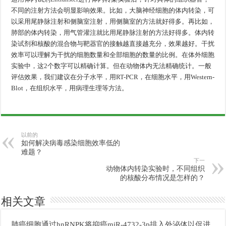
不同的注射方法会明显影响效果。比如，大脑神经细胞的体内转染，可
以采用尾静脉注射和侧脑室注射，用侧脑室的方法就好得多。再比如，
肺部的体内转染，用气管灌注就比用尾静脉注射的方法好得多。体内转
染试剂和核酸的混合物与靶器官的接触越直接越充分，效果越好。干扰
效率可以理解为干扰的细胞数量和全部细胞的数量的比例。在体外细胞
实验中，这2个数字可以精确计算。但在动物体内无法精确统计。一般
评估效果，我们建议在分子水平，用RT-PCR，在细胞水平，用Western-
Blot，在组织水平，用病理生理等方法。
以前的
如何解决病毒感染细胞效率低的
难题？
下一
动物体内转染实验时，不同组织
的核酸分布情况是怎样的？
相关文章
肺癌细胞通过hnRNPK将抑癌miR-4732-3p排入外泌体以促进