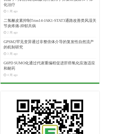
化治疗
1 周 ago
二氢槲皮素抑制Trim14-JAK1-STAT3通路改善类风湿关
节炎疼痛-抑郁共病
2 周 ago
GPSM2罕见变异通过非整倍体介导的复发性自然流产
的机制研究
3 周 ago
G6PD SUMO化通过代谢重编程促进肝癌氧化应激适应
和耐药
4 周 ago