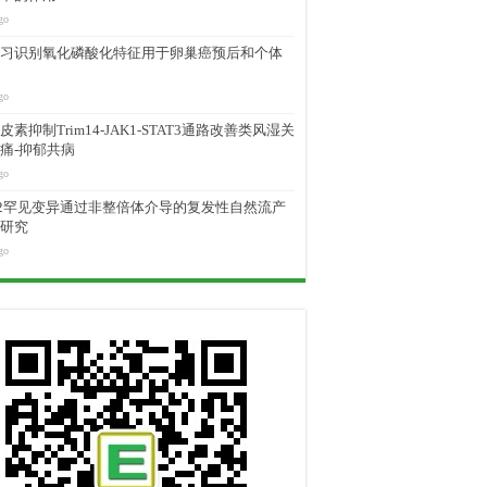
go
习识别氧化磷酸化特征用于卵巢癌预后和个体
go
素抑制Trim14-JAK1-STAT3通路改善类风湿关
痛-抑郁共病
go
M2罕见变异通过非整倍体介导的复发性自然流产
研究
go