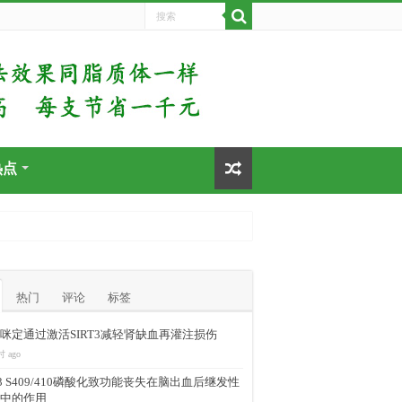
热点
热门
评论
标签
咪定通过激活SIRT3减轻肾缺血再灌注损伤
时 ago
-43 S409/410磷酸化致功能丧失在脑出血后继发性
中的作用