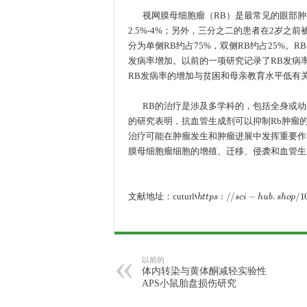
视网膜母细胞瘤（RB）是最常见的眼部肿
2.5%-4%；另外，三分之二的患者在2岁之
分为单侧RB约占75%，双侧RB约占25%
发病率增加。以前的一项研究记录了RB发病
RB发病率的增加与贫困和母亲教育水平低有
RB的治疗是涉及多学科的，包括全身或动
的研究表明，抗血管生成剂可以抑制Rb肿瘤
治疗可能在肿瘤发生和肿瘤进展中发挥重要作用。
膜母细胞瘤细胞的增殖、迁移、侵袭和血管生
‘
h
t
t
p
s
:
/
/
s
c
i
−
h
u
b
.
s
h
o
p
/
10.3892
文献地址：cuturl
以前的
体内转染与黄体酮减轻实验性
APS小鼠胎盘损伤研究