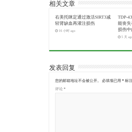
相关文章
右美托咪定通过激活SIRT3减
TDP-4
轻肾缺血再灌注损伤
能丧失
损伤中
16 小时 ago
5 天 ag
发表回复
您的邮箱地址不会被公开。
必填项已用
*
标
评论
*