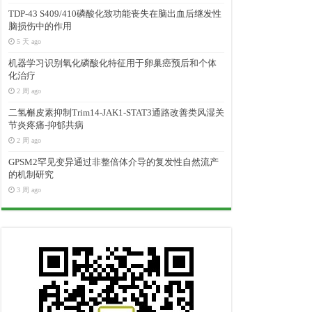
TDP-43 S409/410磷酸化致功能丧失在脑出血后继发性
脑损伤中的作用
5 天 ago
机器学习识别氧化磷酸化特征用于卵巢癌预后和个体
化治疗
2 周 ago
二氢槲皮素抑制Trim14-JAK1-STAT3通路改善类风湿关
节炎疼痛-抑郁共病
2 周 ago
GPSM2罕见变异通过非整倍体介导的复发性自然流产
的机制研究
3 周 ago