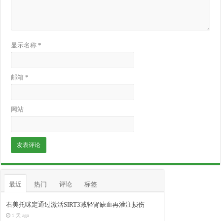
显示名称
*
邮箱
*
网站
最近
热门
评论
标签
右美托咪定通过激活SIRT3减轻肾缺血再灌注损伤
1 天 ago