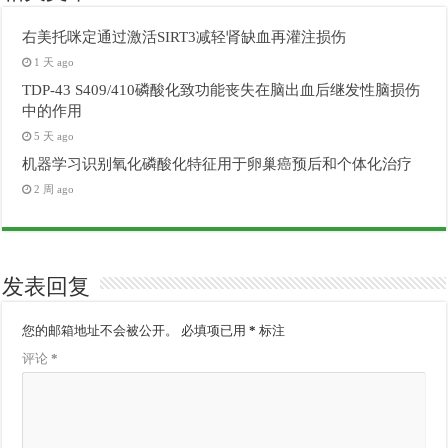
右美托咪定通过激活SIRT3减轻肾缺血再灌注损伤
1 天 ago
TDP-43 S409/410磷酸化致功能丧失在脑出血后继发性脑损伤
中的作用
5 天 ago
机器学习识别氧化磷酸化特征用于卵巢癌预后和个体化治疗
2 周 ago
发表回复
您的邮箱地址不会被公开。
必填项已用
*
标注
评论
*