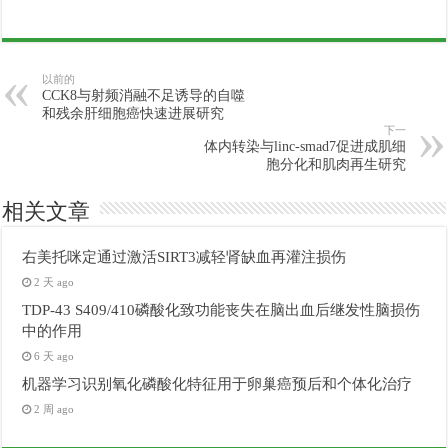
以前的
CCK8与射频消融不足诱导的自噬
和残余肝细胞癌快速进展研究
下一
体内转染与linc-smad7促进成肌细
胞分化和肌肉再生研究
相关文章
右美托咪定通过激活SIRT3减轻肾缺血再灌注损伤
2 天 ago
TDP-43 S409/410磷酸化致功能丧失在脑出血后继发性脑损伤
中的作用
6 天 ago
机器学习识别氧化磷酸化特征用于卵巢癌预后和个体化治疗
2 周 ago