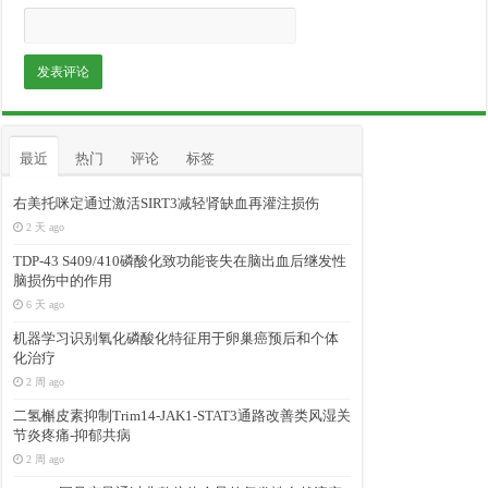
最近
热门
评论
标签
右美托咪定通过激活SIRT3减轻肾缺血再灌注损伤
2 天 ago
TDP-43 S409/410磷酸化致功能丧失在脑出血后继发性
脑损伤中的作用
6 天 ago
机器学习识别氧化磷酸化特征用于卵巢癌预后和个体
化治疗
2 周 ago
二氢槲皮素抑制Trim14-JAK1-STAT3通路改善类风湿关
节炎疼痛-抑郁共病
2 周 ago