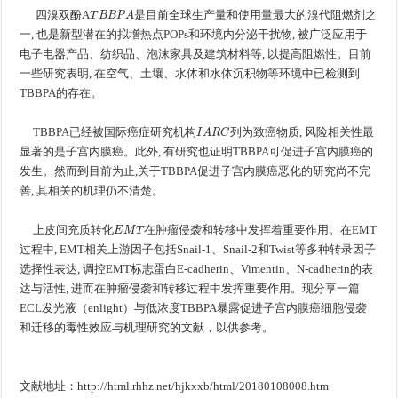
T
B
B
P
A
四溴双酚A
是目前全球生产量和使用量最大的溴代阻燃剂之
一, 也是新型潜在的拟增热点POPs和环境内分泌干扰物, 被广泛应用于
电子电器产品、纺织品、泡沫家具及建筑材料等, 以提高阻燃性。目前
一些研究表明, 在空气、土壤、水体和水体沉积物等环境中已检测到
TBBPA的存在。
I
A
R
C
TBBPA已经被国际癌症研究机构
列为致癌物质, 风险相关性最
显著的是子宫内膜癌。此外, 有研究也证明TBBPA可促进子宫内膜癌的
发生。然而到目前为止,关于TBBPA促进子宫内膜癌恶化的研究尚不完
善, 其相关的机理仍不清楚。
E
M
T
上皮间充质转化
在肿瘤侵袭和转移中发挥着重要作用。在EMT
过程中, EMT相关上游因子包括Snail-1、Snail-2和Twist等多种转录因子
选择性表达, 调控EMT标志蛋白E-cadherin、Vimentin、N-cadherin的表
达与活性, 进而在肿瘤侵袭和转移过程中发挥重要作用。现分享一篇
ECL发光液（enlight）与低浓度TBBPA暴露促进子宫内膜癌细胞侵袭
和迁移的毒性效应与机理研究的文献，以供参考。
文献地址：http://html.rhhz.net/hjkxxb/html/20180108008.htm