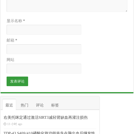
显示名称
*
邮箱
*
网站
最近
热门
评论
标签
右美托咪定通过激活SIRT3减轻肾缺血再灌注损伤
13 小时 ago
TDP-43 S409/410磷酸化致功能丧失在脑出血后继发性