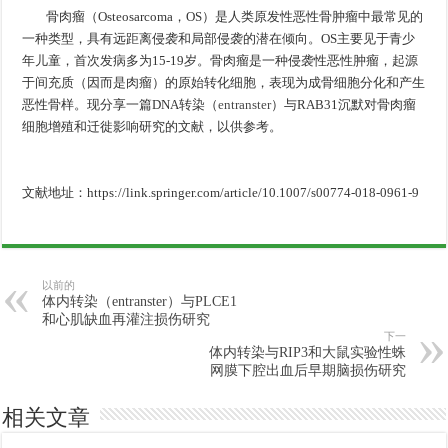
骨肉瘤（Osteosarcoma，OS）是人类原发性恶性骨肿瘤中最常见的
一种类型，具有远距离侵袭和局部侵袭的潜在倾向。OS主要见于青少
年儿童，首次发病多为15-19岁。骨肉瘤是一种侵袭性恶性肿瘤，起源
于间充质（因而是肉瘤）的原始转化细胞，表现为成骨细胞分化和产生
恶性骨样。现分享一篇DNA转染（
entranster
）与RAB31沉默对骨肉瘤
细胞增殖和迁徙影响研究的文献，以供参考。
文献地址：https://link.springer.com/article/10.1007/s00774-018-0961-9
以前的
体内转染（entranster）与PLCE1
和心肌缺血再灌注损伤研究
下一
体内转染与RIP3和大鼠实验性蛛
网膜下腔出血后早期脑损伤研究
相关文章