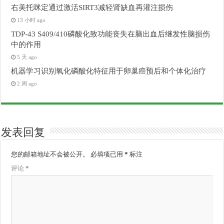
右美托咪定通过激活SIRT3减轻肾缺血再灌注损伤
13 小时 ago
TDP-43 S409/410磷酸化致功能丧失在脑出血后继发性脑损伤
中的作用
5 天 ago
机器学习识别氧化磷酸化特征用于卵巢癌预后和个体化治疗
2 周 ago
发表回复
您的邮箱地址不会被公开。
必填项已用
*
标注
评论
*