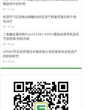
脑损伤中的作用
5 天 ago
机器学习识别氧化磷酸化特征用于卵巢癌预后和个体
化治疗
2 周 ago
二氢槲皮素抑制Trim14-JAK1-STAT3通路改善类风湿关
节炎疼痛-抑郁共病
2 周 ago
GPSM2罕见变异通过非整倍体介导的复发性自然流产
的机制研究
3 周 ago