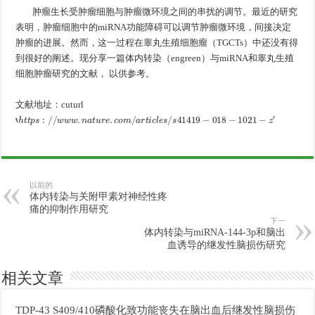
肿瘤生长受肿瘤细胞与肿瘤微环境之间的串扰的调节。最近的研究
表明，肿瘤细胞中的miRNA功能障碍可以调节肿瘤微环境，间接决定
肿瘤的进展。然而，这一过程在睾丸生殖细胞瘤（TGCTs）中还没有得
到很好的阐述。现分享一篇体内转染（engreen）与miRNA和睾丸生殖
细胞肿瘤研究的文献， 以供参考。
文献地址：cuturl
‘
h
t
t
p
s
:
/
/
w
w
w
.
n
a
t
u
r
e
.
c
o
m
/
a
r
t
i
c
l
e
s
/
s
41419
−
018
−
1021
−
z
′
以前的
体内转染与关附甲素对神经性疼
痛的抑制作用研究
下一
体内转染与miRNA-144-3p和脑出
血诱导的继发性脑损伤研究
相关文章
TDP-43 S409/410磷酸化致功能丧失在脑出血后继发性脑损伤