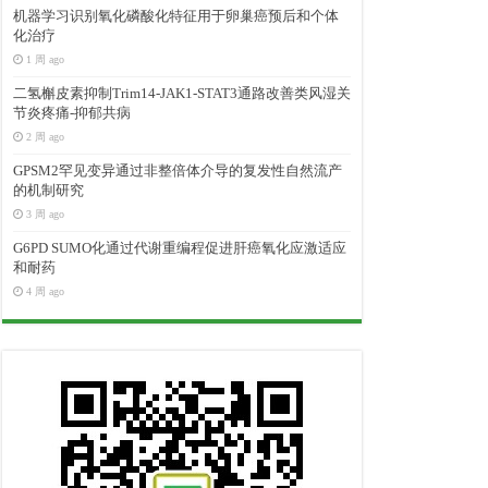
机器学习识别氧化磷酸化特征用于卵巢癌预后和个体
化治疗
1 周 ago
二氢槲皮素抑制Trim14-JAK1-STAT3通路改善类风湿关
节炎疼痛-抑郁共病
2 周 ago
GPSM2罕见变异通过非整倍体介导的复发性自然流产
的机制研究
3 周 ago
G6PD SUMO化通过代谢重编程促进肝癌氧化应激适应
和耐药
4 周 ago