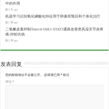
中的作用
4 天 ago
机器学习识别氧化磷酸化特征用于卵巢癌预后和个体化治疗
1 周 ago
二氢槲皮素抑制Trim14-JAK1-STAT3通路改善类风湿关节炎疼
痛-抑郁共病
2 周 ago
发表回复
您的邮箱地址不会被公开。
必填项已用
*
标注
评论
*