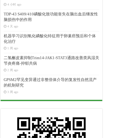
4 小时 ago
TDP-43 S409/410磷酸化致功能丧失在脑出血后继发性
脑损伤中的作用
4 天 ago
机器学习识别氧化磷酸化特征用于卵巢癌预后和个体
化治疗
1 周 ago
二氢槲皮素抑制Trim14-JAK1-STAT3通路改善类风湿关
节炎疼痛-抑郁共病
2 周 ago
GPSM2罕见变异通过非整倍体介导的复发性自然流产
的机制研究
3 周 ago