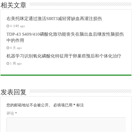
相关文章
右美托咪定通过激活SIRT3减轻肾缺血再灌注损伤
4 小时 ago
TDP-43 S409/410磷酸化致功能丧失在脑出血后继发性脑损伤
中的作用
4 天 ago
机器学习识别氧化磷酸化特征用于卵巢癌预后和个体化治疗
1 周 ago
发表回复
您的邮箱地址不会被公开。
必填项已用
*
标注
评论
*