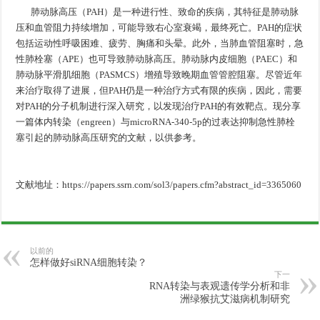
肺动脉高压（PAH）是一种进行性、致命的疾病，其特征是肺动脉
压和血管阻力持续增加，可能导致右心室衰竭，最终死亡。PAH的症状
包括运动性呼吸困难、疲劳、胸痛和头晕。此外，当肺血管阻塞时，急
性肺栓塞（APE）也可导致肺动脉高压。肺动脉内皮细胞（PAEC）和
肺动脉平滑肌细胞（PASMCS）增殖导致晚期血管管腔阻塞。尽管近年
来治疗取得了进展，但PAH仍是一种治疗方式有限的疾病，因此，需要
对PAH的分子机制进行深入研究，以发现治疗PAH的有效靶点。现分享
一篇体内转染（engreen）与microRNA-340-5p的过表达抑制急性肺栓
塞引起的肺动脉高压研究的文献，以供参考。
文献地址：https://papers.ssrn.com/sol3/papers.cfm?abstract_id=3365060
以前的
怎样做好siRNA细胞转染？
下一
RNA转染与表观遗传学分析和非
洲绿猴抗艾滋病机制研究