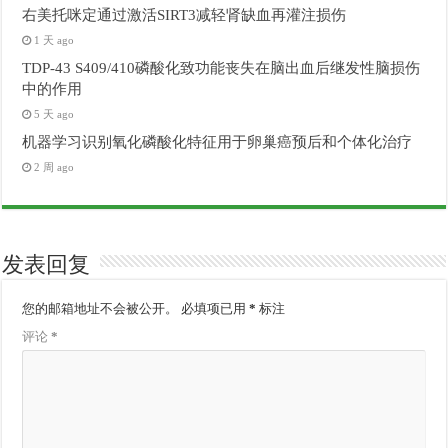
右美托咪定通过激活SIRT3减轻肾缺血再灌注损伤
1 天 ago
TDP-43 S409/410磷酸化致功能丧失在脑出血后继发性脑损伤
中的作用
5 天 ago
机器学习识别氧化磷酸化特征用于卵巢癌预后和个体化治疗
2 周 ago
发表回复
您的邮箱地址不会被公开。
必填项已用
*
标注
评论
*