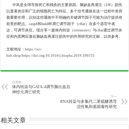
中风是全球导致死亡和残疾的主要原因。脑缺血再灌注（I/R）损伤
以显著炎症和广泛的细胞死亡为特征。多个信号通路在这一过程中发挥
着重要作用，识别这些通路中不明确的关键调节因子可能为治疗提供有
前景的靶点。casp8和fadd样凋亡调节因子（cflar）在多个器官中表
达，可调节炎症。现分享一篇体内转染（
entranster
）与cflar通过调节炎
症和内质网应激在脑缺血再灌注损伤中的作用研究的文献，以供参考。
文献地址：
https://sci-
hub.shop/https://doi.org/10.1016/j.biopha.2019.109155
以前的
体内转染与GATA-4调节脑出血后
神经元凋亡研究
下一
RNA转染与多氯代二苯硫醚诱导
活性氧和基因毒性研究
相关文章