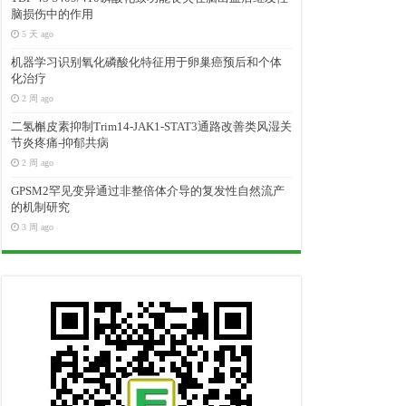
脑损伤中的作用
5 天 ago
机器学习识别氧化磷酸化特征用于卵巢癌预后和个体
化治疗
2 周 ago
二氢槲皮素抑制Trim14-JAK1-STAT3通路改善类风湿关
节炎疼痛-抑郁共病
2 周 ago
GPSM2罕见变异通过非整倍体介导的复发性自然流产
的机制研究
3 周 ago