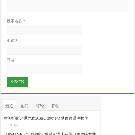
显示名称
*
邮箱
*
网站
最近
热门
评论
标签
右美托咪定通过激活SIRT3减轻肾缺血再灌注损伤
1 天 ago
TDP-43 S409/410磷酸化致功能丧失在脑出血后继发性