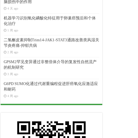
脑损伤中的作用
4 天 ago
机器学习识别氧化磷酸化特征用于卵巢癌预后和个体
化治疗
1 周 ago
二氢槲皮素抑制Trim14-JAK1-STAT3通路改善类风湿关
节炎疼痛-抑郁共病
2 周 ago
GPSM2罕见变异通过非整倍体介导的复发性自然流产
的机制研究
3 周 ago
G6PD SUMO化通过代谢重编程促进肝癌氧化应激适应
和耐药
4 周 ago