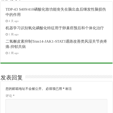
TDP-43 S409/410磷酸化致功能丧失在脑出血后继发性脑损伤
中的作用
4 天 ago
机器学习识别氧化磷酸化特征用于卵巢癌预后和个体化治疗
1 周 ago
二氢槲皮素抑制Trim14-JAK1-STAT3通路改善类风湿关节炎疼
痛-抑郁共病
2 周 ago
发表回复
您的邮箱地址不会被公开。
必填项已用
*
标注
评论
*