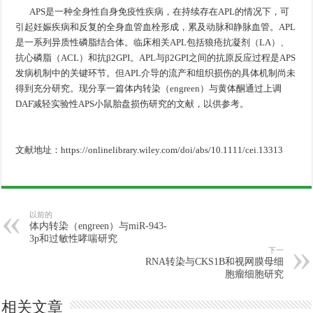
APS是一种全身性自身免疫性疾病，在持续存在APL的情况下，可
引起妊娠疾病和反复的全身血管血栓形成，累及动脉和静脉血管。APL
是一系列异质性磷脂结合体。临床相关APL包括狼疮抗凝剂（LA）、
抗心磷脂（ACL）和抗β2GPI。APL与β2GPI之间的抗原反应过程是APS
发病机制中的关键环节。但APL介导的流产和组织损伤的具体机制尚未
得到充分研究。现分享一篇体内转染（engreen）与黄体酮通过上调
DAF减轻实验性APS小鼠胎盘损伤研究的文献，以供参考。
文献地址：https://onlinelibrary.wiley.com/doi/abs/10.1111/cei.13313
以前的
体内转染（engreen）与miR-943-
3p和过敏性哮喘研究
下一
RNA转染与CKS1B和视网膜母细
胞瘤细胞研究
相关文章