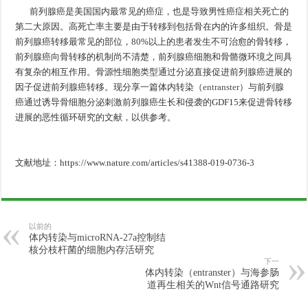
前列腺癌是美国国内最常见的癌症，也是导致男性癌症相关死亡的
第二大原因。高死亡率主要是由于转移到包括骨在内的许多组织。骨是
前列腺癌转移最常见的部位，80%以上的患者发生不可治愈的骨转移，
前列腺癌向骨转移的机制尚不清楚，前列腺癌细胞和骨骼微环境之间具
有复杂的相互作用。骨源性细胞类型通过分泌直接促进前列腺癌进展的
因子促进前列腺癌转移。现分享一篇体内转染（
entranster
）与前列腺
癌通过诱导骨细胞分泌刺激前列腺癌生长和侵袭的GDF15来促进骨转移
进展的恶性循环研究的文献，以供参考。
文献地址：https://www.nature.com/articles/s41388-019-0736-3
以前的
体内转染与microRNA-27a控制结
核分枝杆菌的细胞内存活研究
下一
体内转染（entranster）与海参肠
道再生相关的Wnt信号通路研究