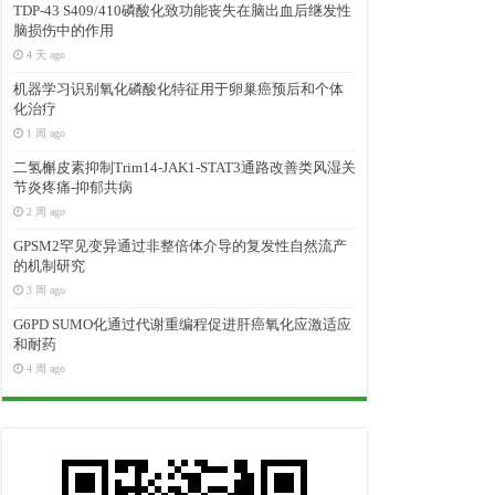
TDP-43 S409/410磷酸化致功能丧失在脑出血后继发性
脑损伤中的作用
4 天 ago
机器学习识别氧化磷酸化特征用于卵巢癌预后和个体
化治疗
1 周 ago
二氢槲皮素抑制Trim14-JAK1-STAT3通路改善类风湿关
节炎疼痛-抑郁共病
2 周 ago
GPSM2罕见变异通过非整倍体介导的复发性自然流产
的机制研究
3 周 ago
G6PD SUMO化通过代谢重编程促进肝癌氧化应激适应
和耐药
4 周 ago