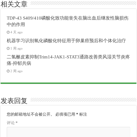
相关文章
TDP-43 S409/410磷酸化致功能丧失在脑出血后继发性脑损伤
中的作用
4 天 ago
机器学习识别氧化磷酸化特征用于卵巢癌预后和个体化治疗
1 周 ago
二氢槲皮素抑制Trim14-JAK1-STAT3通路改善类风湿关节炎疼
痛-抑郁共病
2 周 ago
发表回复
您的邮箱地址不会被公开。
必填项已用
*
标注
评论
*