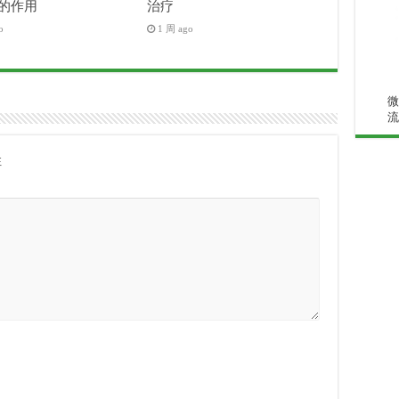
的作用
治疗
o
1 周 ago
微
流
注