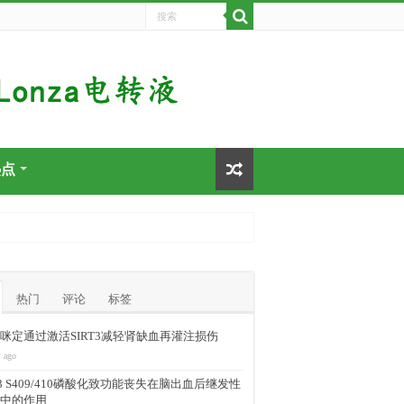
热点
热门
评论
标签
咪定通过激活SIRT3减轻肾缺血再灌注损伤
 ago
-43 S409/410磷酸化致功能丧失在脑出血后继发性
中的作用