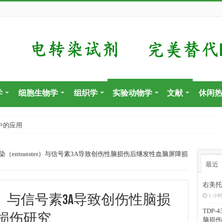
学
细胞生物学
组织学
实验动物学
文献
休闲
中的应用
染（entranster）与信号素3A导致创伤性脑损伤后继发性血脑屏障损
最近
右美托
1 小时
ter）与信号素3A导致创伤性脑损
TDP
损伤研究
脑损伤