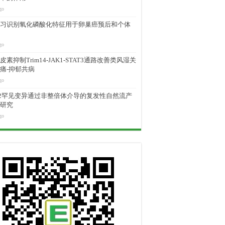
go
习识别氧化磷酸化特征用于卵巢癌预后和个体
go
素抑制Trim14-JAK1-STAT3通路改善类风湿关
痛-抑郁共病
go
M2罕见变异通过非整倍体介导的复发性自然流产
研究
go