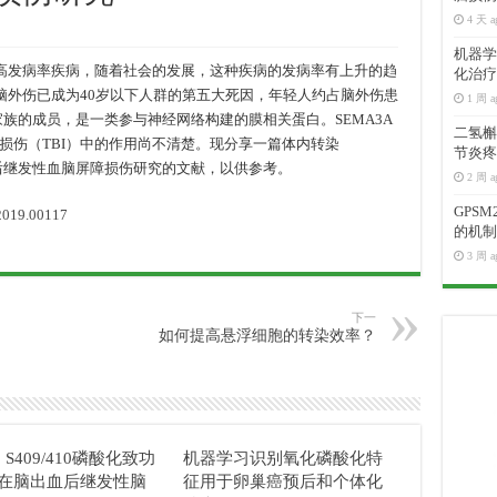
4 天 a
机器学
的高发病率疾病，随着社会的发展，这种疾病的发病率有上升的趋
化治疗
%。脑外伤已成为40岁以下人群的第五大死因，年轻人约占脑外伤患
1 周 a
号素家族的成员，是一类参与神经网络构建的膜相关蛋白。SEMA3A
二氢槲皮
损伤（TBI）中的作用尚不清楚。现分享一篇体内转染
节炎疼
后继发性血脑屏障损伤研究的文献，以供参考。
2 周 a
GPS
.2019.00117
的机制
3 周 a
下一
如何提高悬浮细胞的转染效率？
3 S409/410磷酸化致功
机器学习识别氧化磷酸化特
在脑出血后继发性脑
征用于卵巢癌预后和个体化