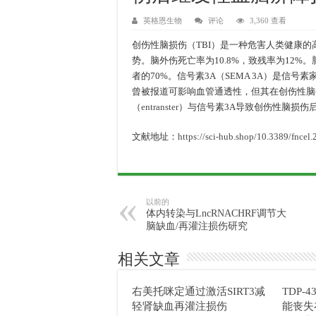
英格恩生物
评论
3,360 查看
创伤性脑损伤（TBI）是一种危害人类健康
势。脑外伤死亡率为10.8%，致残率为12
者的70%。信号素3A（SEMA 3A）是信
曾被报道可影响血管通透性，但其在创伤性脑
（
entranster
）与信号素3A导致创伤性脑损伤
文献地址：
https://sci-hub.shop/10.3389/fncel
以前的
体内转染与LncRNACHRF调节大
脑缺血/再灌注损伤研究
相关文章
右美托咪定通过激活SIRT3减
TDP-4
轻肾缺血再灌注损伤
能丧失