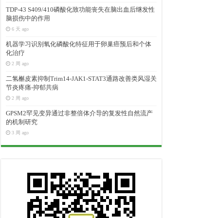
TDP-43 S409/410磷酸化致功能丧失在脑出血后继发性
脑损伤中的作用
6 天 ago
机器学习识别氧化磷酸化特征用于卵巢癌预后和个体
化治疗
2 周 ago
二氢槲皮素抑制Trim14-JAK1-STAT3通路改善类风湿关
节炎疼痛-抑郁共病
2 周 ago
GPSM2罕见变异通过非整倍体介导的复发性自然流产
的机制研究
3 周 ago