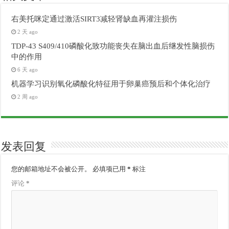
右美托咪定通过激活SIRT3减轻肾缺血再灌注损伤
2 天 ago
TDP-43 S409/410磷酸化致功能丧失在脑出血后继发性脑损伤
中的作用
6 天 ago
机器学习识别氧化磷酸化特征用于卵巢癌预后和个体化治疗
2 周 ago
发表回复
您的邮箱地址不会被公开。
必填项已用
*
标注
评论
*