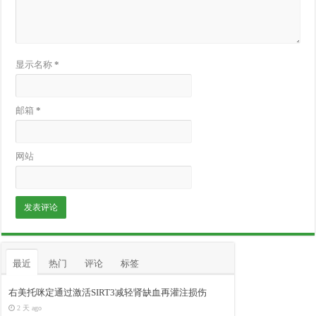
显示名称
*
邮箱
*
网站
最近
热门
评论
标签
右美托咪定通过激活SIRT3减轻肾缺血再灌注损伤
2 天 ago