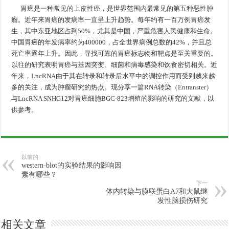
胃癌是一种常见的上皮性癌，是世界范围内最常见的第五种恶性肿
瘤。近年来胃癌的发病率一直呈上升趋势。每年约有一百万例胃癌发
生，其中东亚地区占到50%，尤其是中国，严重危害人民健康和生命。
中国胃癌的年发病率约为400000，占全世界病例总数的42%，并且总
死亡率逐年上升。因此，寻找可靠的胃癌标志物和靶点是至关重要的。
以往的研究表明胃癌与基因突变、细菌和病毒感染和饮食密切相关。近
年来，LncRNA由于其在转录和转录后水平中的调控作用而受到越来越
多的关注，成为肿瘤研究的热点。现分享一篇RNA转染（
Entranster
）
与LncRNA SNHG12对胃癌细胞BGC-823增殖的影响的研究的文献，以
供参考。
以前的
western-blot的实验结果的影响因
素有哪些？
下一
体内转染与膜联蛋白A7和大鼠继
发性脑损伤研究
相关文章