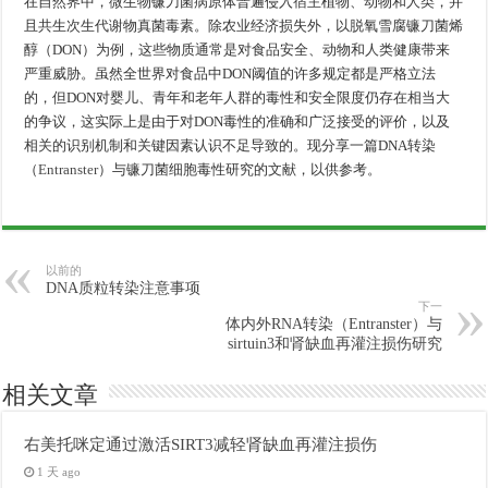
在自然界中，微生物镰刀菌病原体普遍侵入宿主植物、动物和人类，并
且共生次生代谢物真菌毒素。除农业经济损失外，以脱氧雪腐镰刀菌烯
醇（DON）为例，这些物质通常是对食品安全、动物和人类健康带来
严重威胁。虽然全世界对食品中DON阈值的许多规定都是严格立法
的，但DON对婴儿、青年和老年人群的毒性和安全限度仍存在相当大
的争议，这实际上是由于对DON毒性的准确和广泛接受的评价，以及
相关的识别机制和关键因素认识不足导致的。现分享一篇DNA转染
（
Entranster
）与镰刀菌细胞毒性研究的文献，以供参考。
以前的
DNA质粒转染注意事项
下一
体内外RNA转染（Entranster）与
sirtuin3和肾缺血再灌注损伤研究
相关文章
右美托咪定通过激活SIRT3减轻肾缺血再灌注损伤
1 天 ago