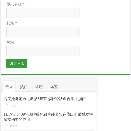
显示名称
*
邮箱
*
网站
最近
热门
评论
标签
右美托咪定通过激活SIRT3减轻肾缺血再灌注损伤
1 天 ago
TDP-43 S409/410磷酸化致功能丧失在脑出血后继发性
脑损伤中的作用
5 天 ago