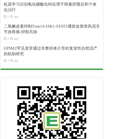
机器学习识别氧化磷酸化特征用于卵巢癌预后和个体
化治疗
2 周 ago
二氢槲皮素抑制Trim14-JAK1-STAT3通路改善类风湿关
节炎疼痛-抑郁共病
2 周 ago
GPSM2罕见变异通过非整倍体介导的复发性自然流产
的机制研究
3 周 ago