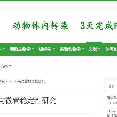
学
细胞生物学
组织学
实验动物学
文献
休闲
识储备？
Entranster）与微管稳定性研究
最近
右美托
ter）与微管稳定性研究
1 小时
TDP
脑损伤