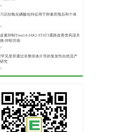
go
习识别氧化磷酸化特征用于卵巢癌预后和个体
go
素抑制Trim14-JAK1-STAT3通路改善类风湿关
痛-抑郁共病
go
M2罕见变异通过非整倍体介导的复发性自然流产
研究
go