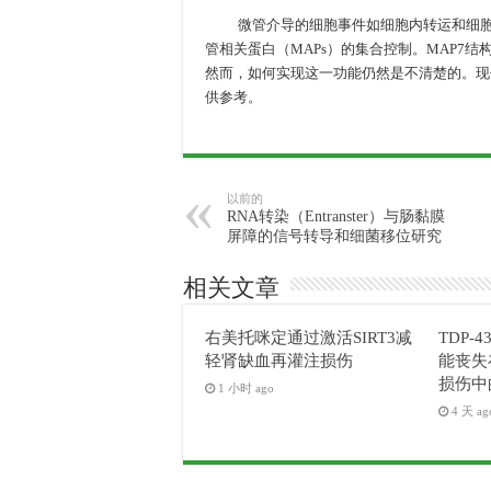
微管介导的细胞事件如细胞内转运和细胞极
管相关蛋白（MAPs）的集合控制。MAP7结
然而，如何实现这一功能仍然是不清楚的。现
供参考。
以前的
RNA转染（Entranster）与肠黏膜
屏障的信号转导和细菌移位研究
相关文章
右美托咪定通过激活SIRT3减
TDP-4
轻肾缺血再灌注损伤
能丧失
损伤中
1 小时 ago
4 天 ag