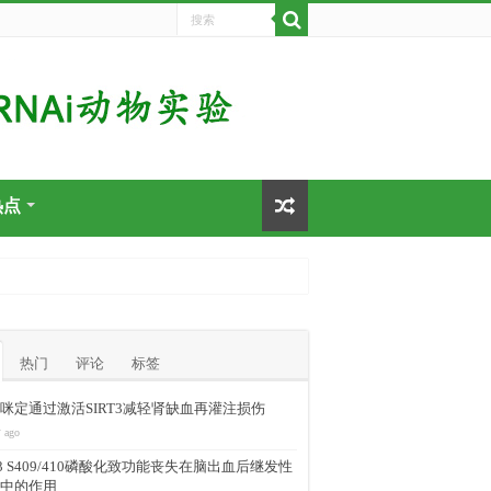
热点
热门
评论
标签
咪定通过激活SIRT3减轻肾缺血再灌注损伤
 ago
-43 S409/410磷酸化致功能丧失在脑出血后继发性
中的作用