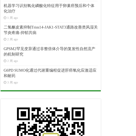
机器学习识别氧化磷酸化特征用于卵巢癌预后和个体
化治疗
1 周 ago
二氢槲皮素抑制Trim14-JAK1-STAT3通路改善类风湿关
节炎疼痛-抑郁共病
2 周 ago
GPSM2罕见变异通过非整倍体介导的复发性自然流产
的机制研究
2 周 ago
G6PD SUMO化通过代谢重编程促进肝癌氧化应激适应
和耐药
3 周 ago