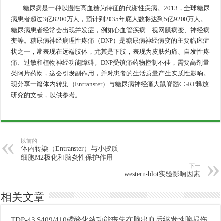
糖尿病是一种以慢性高血糖为特征的代谢性疾病。2013，全球糖尿
病患者超过3亿8200万人，预计到2035年底人数将达到5亿9200万人。
糖尿病患者经常会出现并发症，例如心血管疾病、视网膜病变、神经病
变等。糖尿病神经病理性疼痛（DNP）是糖尿病神经病变的主要临床症
状之一，常表现在远端肢体，尤其是下肢，表现为皮肤灼痛、自发性疼
痛、过敏和植物神经功能障碍。DNP受镇痛药物控制不佳，需要高剂量
类阿片药物，这会引发副作用，并对患者的生活质量产生实质性影响。
现分享一篇体内转染（
Entranster
）与糖尿病神经痛大鼠脊髓CGRP释放
研究的文献，以供参考。
以前的
体内转染（Entranster）与小胶质
细胞M2极化和脑炎性保护作用
下一
western-blot实验影响因素
相关文章
TDP-43 S409/410磷酸化致功能丧失在脑出血后继发性脑损伤