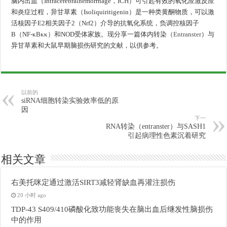
脑内出血（Intracerebralhemorrhage，ICH）可引起有效的氧化应激反应
和炎症过程，异甘草素（Isoliquiritigenin）是一种类黄酮物质，可以激
活核因子E2相关因子2（Nrf2）介导的抗氧化系统，负调控核因子
B（NF-κBκκ）和NOD受体家族。现分享一篇体内转染（
Entranster
）与
异甘草素和大鼠早期脑损伤研究的文献，以供参考。
以前的
siRNA细胞转染实验效率低的原
因
下一
RNA转染（entranster）与SASH1
引起病理性色素沉着研究
相关文章
右美托咪定通过激活SIRT3减轻肾缺血再灌注损伤
20 小时 ago
TDP-43 S409/410磷酸化致功能丧失在脑出血后继发性脑损伤
中的作用