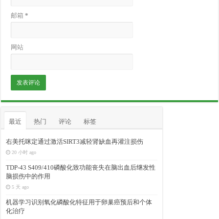
邮箱
*
网站
最近
热门
评论
标签
右美托咪定通过激活SIRT3减轻肾缺血再灌注损伤
20 小时 ago
TDP-43 S409/410磷酸化致功能丧失在脑出血后继发性
脑损伤中的作用
5 天 ago
机器学习识别氧化磷酸化特征用于卵巢癌预后和个体
化治疗