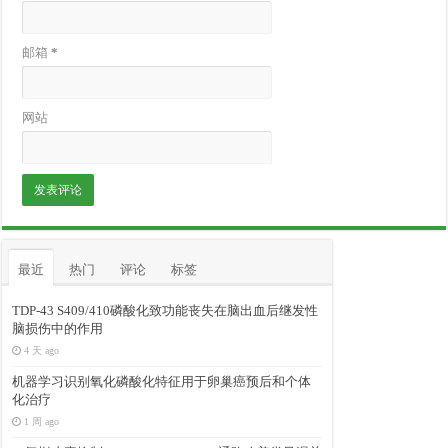
邮箱
*
网站
最近
热门
评论
标签
TDP-43 S409/410磷酸化致功能丧失在脑出血后继发性
脑损伤中的作用
4 天 ago
机器学习识别氧化磷酸化特征用于卵巢癌预后和个体
化治疗
1 周 ago