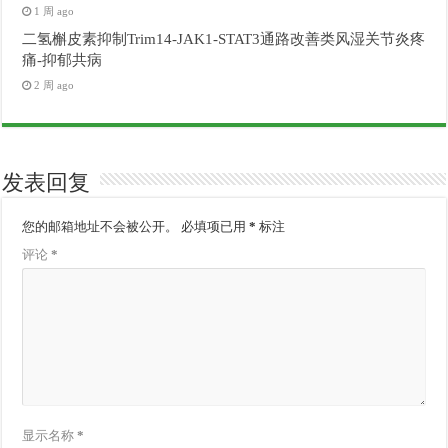
1 周 ago
二氢槲皮素抑制Trim14-JAK1-STAT3通路改善类风湿关节炎疼
痛-抑郁共病
2 周 ago
发表回复
您的邮箱地址不会被公开。
必填项已用
*
标注
评论
*
显示名称
*