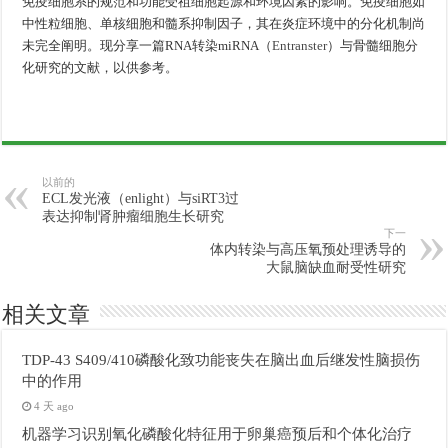
免疫细胞系的规范和功能受祖细胞起源和环境因素的影响。免疫细胞如
中性粒细胞、单核细胞和髓系抑制因子，其在炎症环境中的分化机制尚
未完全阐明。现分享一篇RNA转染miRNA（
Entranster
）与骨髓细胞分
化研究的文献，以供参考。
以前的
ECL发光液（enlight）与siRT3过
表达抑制肾肿瘤细胞生长研究
下一
体内转染与高压氧预处理诱导的
大鼠脑缺血耐受性研究
相关文章
TDP-43 S409/410磷酸化致功能丧失在脑出血后继发性脑损伤
中的作用
4 天 ago
机器学习识别氧化磷酸化特征用于卵巢癌预后和个体化治疗