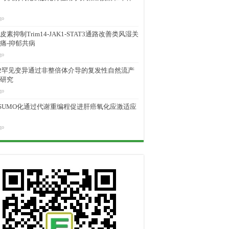
go
素抑制Trim14-JAK1-STAT3通路改善类风湿关
痛-抑郁共病
go
M2罕见变异通过非整倍体介导的复发性自然流产
研究
go
D SUMO化通过代谢重编程促进肝癌氧化应激适应
go