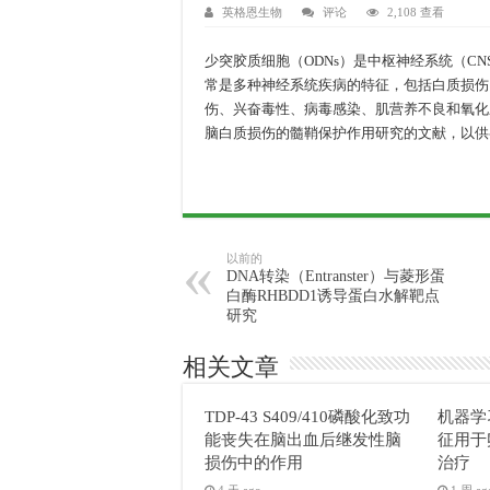
英格恩生物
评论
2,108 查看
少突胶质细胞（ODNs）是中枢神经系统（C
常是多种神经系统疾病的特征，包括白质损伤
伤、兴奋毒性、病毒感染、肌营养不良和氧化应激
脑白质损伤的髓鞘保护作用研究的文献，以供
以前的
DNA转染（Entranster）与菱形蛋
白酶RHBDD1诱导蛋白水解靶点
研究
相关文章
TDP-43 S409/410磷酸化致功
机器学
能丧失在脑出血后继发性脑
征用于
损伤中的作用
治疗