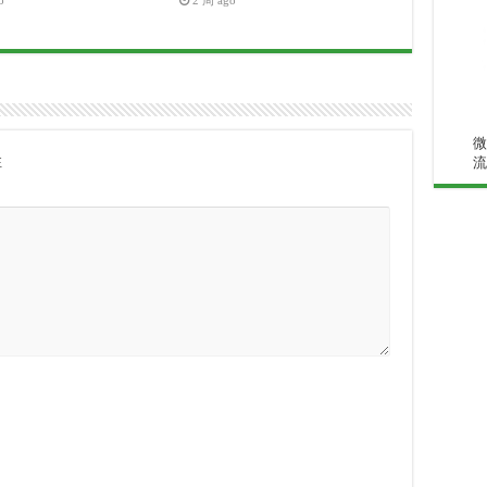
o
2 周 ago
微
注
流