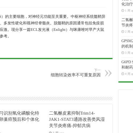
化治疗
1 周 a
NS）的主要细胞，对神经元功能至关重要。中枢神经系统髓鞘异
二氢槲皮
、多发性硬化和视神经脊髓炎。脱髓鞘的原因通常包括免疫损
节炎疼
。现分享一篇ECL发光液（Enlight）与咪康唑对早产大鼠
2 周 a
参考。
GPS
的机制
3 周 a
G6P
和耐药
下一
4 周 a
细胞转染效率不可重复原因
习识别氧化磷酸化特
二氢槲皮素抑制Trim14-
卵巢癌预后和个体化
JAK1-STAT3通路改善类风湿
关节炎疼痛-抑郁共病