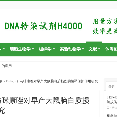
学
细胞生物学
组织学
实验动物学
文献
休闲
中的应用
光液（Enlight）与咪康唑对早产大鼠脑白质损伤的髓鞘保护作用研究
最近
TDP
ht）与咪康唑对早产大鼠脑白质损
脑损伤
4 天 a
究
机器学