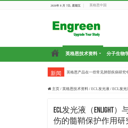
英格恩中国
2026年 8 月 7日, 星期五
英格恩技术资料
分子生物
英格恩产品在一些常见肺部疾病研究
新闻
主页
/
英格恩技术资料
/
ECL发光液
/
ECL发
ECL发光液（Enlig
伤的髓鞘保护作用研