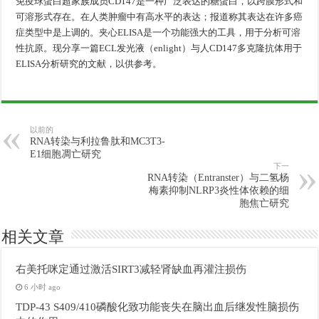
免疫球蛋白超家族成员CD147是一种广泛表达的糖蛋白，以跨膜形式和
可溶形式存在。在人类肿瘤中有高水平的表达；报道称其表达在许多癌
症类型中是上调的。夹心ELISA是一个功能强大的工具，用于分析可溶
性抗原。现分享一篇ECL发光液（enlight）与人CD147多克隆抗体用于
ELISA分析研究的文献，以供参考。
以前的
RNA转染与利拉鲁肽和MC3T3-
E1细胞凋亡研究
下一
RNA转染（Entranster）与二氢杨
梅素抑制NLRP3炎性体依赖的细
胞焦亡研究
相关文章
右美托咪定通过激活SIRT3减轻肾缺血再灌注损伤
6 小时 ago
TDP-43 S409/410磷酸化致功能丧失在脑出血后继发性脑损伤