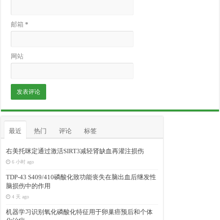
邮箱
*
网站
最近
热门
评论
标签
右美托咪定通过激活SIRT3减轻肾缺血再灌注损伤
6 小时 ago
TDP-43 S409/410磷酸化致功能丧失在脑出血后继发性
脑损伤中的作用
4 天 ago
机器学习识别氧化磷酸化特征用于卵巢癌预后和个体