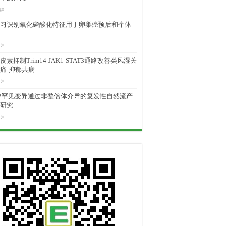
go
习识别氧化磷酸化特征用于卵巢癌预后和个体
go
素抑制Trim14-JAK1-STAT3通路改善类风湿关
痛-抑郁共病
go
M2罕见变异通过非整倍体介导的复发性自然流产
研究
go