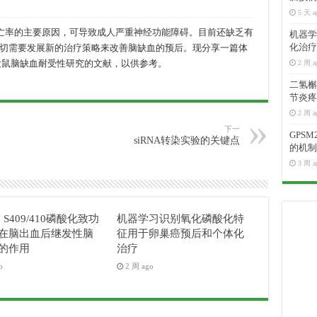
5 天 a
率的主要原因，可导致成人严重神经功能障碍。目前还缺乏有
机器学
化治疗
切需要发展新的治疗策略来改善脑缺血的预后。现分享一篇体
大鼠脑缺血耐受性研究的文献，以供参考。
2 周 a
二氢槲皮
节炎疼
2 周 a
下一
GPS
siRNA转染实验的关键点
的机制
3 周 a
3 S409/410磷酸化致功
机器学习识别氧化磷酸化特
在脑出血后继发性脑
征用于卵巢癌预后和个体化
的作用
治疗
o
2 周 ago