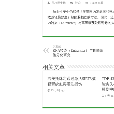
英格恩生物
评论
3,899 查看
缺血性卒中仍然是世界范围内发病率和死亡
效减轻脑缺血引起的脑损伤的方法。因此，迫
内转染（
Entranster
）与高压氧预处理诱导的
以前的
RNA转染（Entranster）与骨髓细
胞分化研究
相关文章
右美托咪定通过激活SIRT3减
TDP-4
轻肾缺血再灌注损伤
能丧失
损伤中
23 小时 ago
5 天 ag