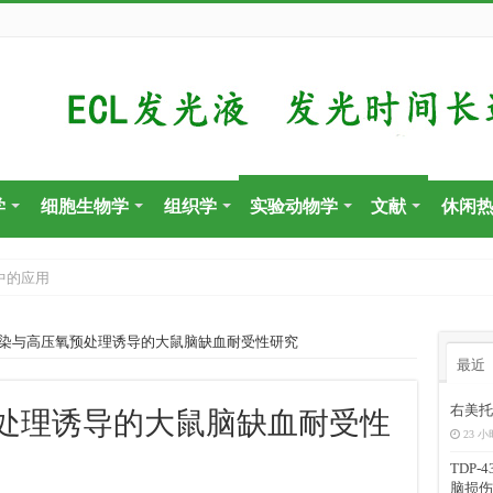
学
细胞生物学
组织学
实验动物学
文献
休闲
中的应用
染与高压氧预处理诱导的大鼠脑缺血耐受性研究
最近
右美托
处理诱导的大鼠脑缺血耐受性
23 小
TDP
脑损伤