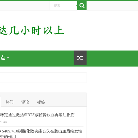
热点
热门
评论
标签
咪定通过激活SIRT3减轻肾缺血再灌注损伤
时 ago
-43 S409/410磷酸化致功能丧失在脑出血后继发性
中的作用