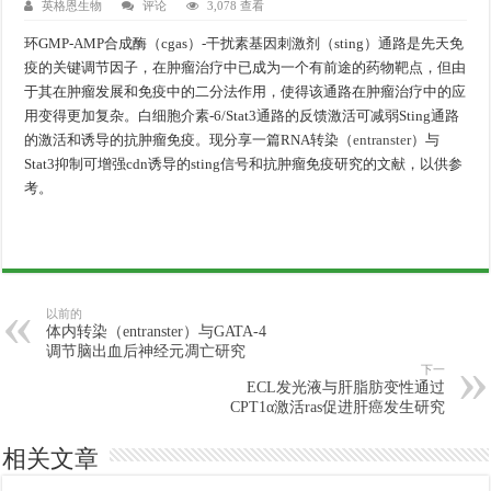
英格恩生物
评论
3,078 查看
环GMP-AMP合成酶（cgas）-干扰素基因刺激剂（sting）通路是先天免
疫的关键调节因子，在肿瘤治疗中已成为一个有前途的药物靶点，但由
于其在肿瘤发展和免疫中的二分法作用，使得该通路在肿瘤治疗中的应
用变得更加复杂。白细胞介素-6/Stat3通路的反馈激活可减弱Sting通路
的激活和诱导的抗肿瘤免疫。现分享一篇RNA转染（
entranster
）与
Stat3抑制可增强cdn诱导的sting信号和抗肿瘤免疫研究的文献，以供参
考。
以前的
体内转染（entranster）与GATA-4
调节脑出血后神经元凋亡研究
下一
ECL发光液与肝脂肪变性通过
CPT1α激活ras促进肝癌发生研究
相关文章