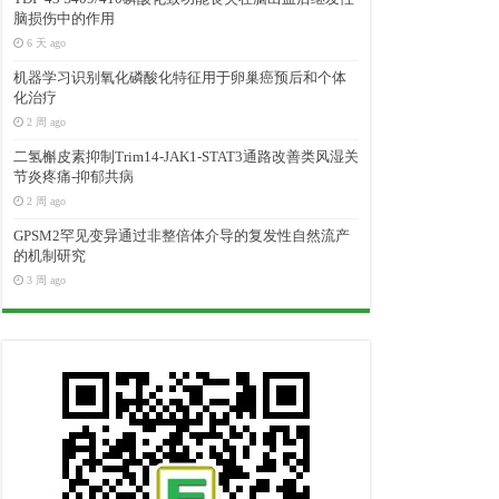
脑损伤中的作用
6 天 ago
机器学习识别氧化磷酸化特征用于卵巢癌预后和个体
化治疗
2 周 ago
二氢槲皮素抑制Trim14-JAK1-STAT3通路改善类风湿关
节炎疼痛-抑郁共病
2 周 ago
GPSM2罕见变异通过非整倍体介导的复发性自然流产
的机制研究
3 周 ago