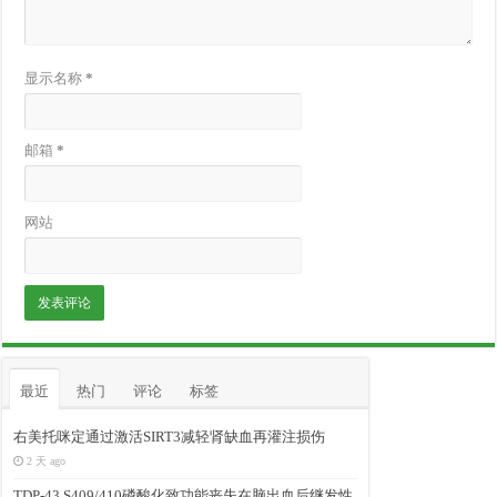
显示名称
*
邮箱
*
网站
最近
热门
评论
标签
右美托咪定通过激活SIRT3减轻肾缺血再灌注损伤
2 天 ago
TDP-43 S409/410磷酸化致功能丧失在脑出血后继发性