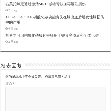
右美托咪定通过激活SIRT3减轻肾缺血再灌注损伤
2 天 ago
TDP-43 S409/410磷酸化致功能丧失在脑出血后继发性脑损伤
中的作用
6 天 ago
机器学习识别氧化磷酸化特征用于卵巢癌预后和个体化治疗
2 周 ago
发表回复
您的邮箱地址不会被公开。
必填项已用
*
标注
评论
*