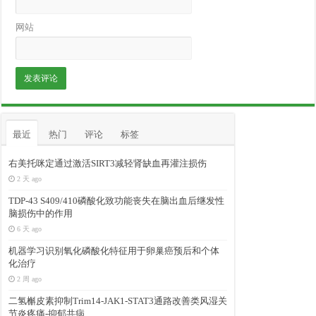
网站
最近
热门
评论
标签
右美托咪定通过激活SIRT3减轻肾缺血再灌注损伤
2 天 ago
TDP-43 S409/410磷酸化致功能丧失在脑出血后继发性
脑损伤中的作用
6 天 ago
机器学习识别氧化磷酸化特征用于卵巢癌预后和个体
化治疗
2 周 ago
二氢槲皮素抑制Trim14-JAK1-STAT3通路改善类风湿关
节炎疼痛-抑郁共病