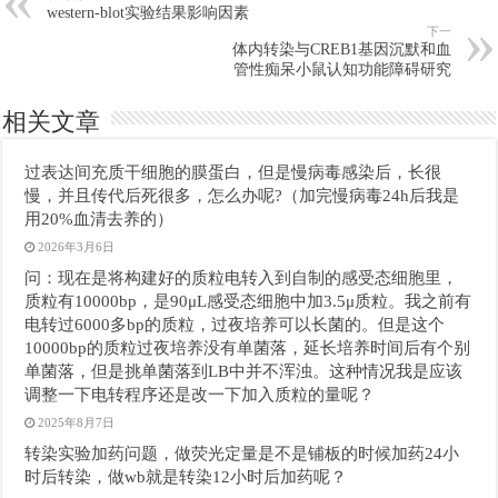
western-blot实验结果影响因素
下一
体内转染与CREB1基因沉默和血
管性痴呆小鼠认知功能障碍研究
相关文章
过表达间充质干细胞的膜蛋白，但是慢病毒感染后，长很
慢，并且传代后死很多，怎么办呢?（加完慢病毒24h后我是
用20%血清去养的）
2026年3月6日
问：现在是将构建好的质粒电转入到自制的感受态细胞里，
质粒有10000bp，是90μL感受态细胞中加3.5μ质粒。我之前有
电转过6000多bp的质粒，过夜培养可以长菌的。但是这个
10000bp的质粒过夜培养没有单菌落，延长培养时间后有个别
单菌落，但是挑单菌落到LB中并不浑浊。这种情况我是应该
调整一下电转程序还是改一下加入质粒的量呢？
2025年8月7日
转染实验加药问题，做荧光定量是不是铺板的时候加药24小
时后转染，做wb就是转染12小时后加药呢？