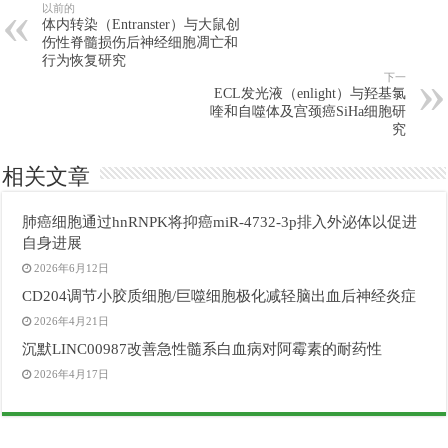
以前的
体内转染（Entranster）与大鼠创
伤性脊髓损伤后神经细胞凋亡和
行为恢复研究
下一
ECL发光液（enlight）与羟基氯
喹和自噬体及宫颈癌SiHa细胞研
究
相关文章
肺癌细胞通过hnRNPK将抑癌miR-4732-3p排入外泌体以促进
自身进展
2026年6月12日
CD204调节小胶质细胞/巨噬细胞极化减轻脑出血后神经炎症
2026年4月21日
沉默LINC00987改善急性髓系白血病对阿霉素的耐药性
2026年4月17日