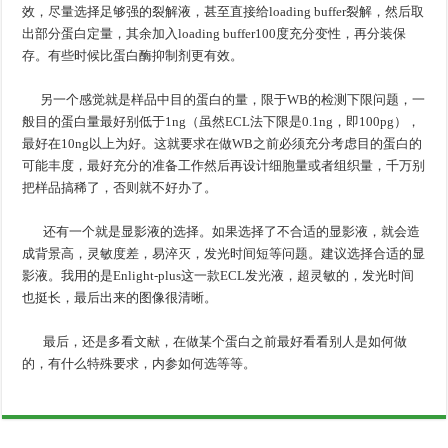
效，尽量选择足够强的裂解液，甚至直接给loading buffer裂解，然后取
出部分蛋白定量，其余加入loading buffer100度充分变性，再分装保
存。有些时候比蛋白酶抑制剂更有效。
另一个感觉就是样品中目的蛋白的量，限于WB的检测下限问题，一
般目的蛋白量最好别低于1ng（虽然ECL法下限是0.1ng，即100pg），
最好在10ng以上为好。这就要求在做WB之前必须充分考虑目的蛋白的
可能丰度，最好充分的准备工作然后再设计细胞量或者组织量，千万别
把样品搞稀了，否则就不好办了。
还有一个就是显影液的选择。如果选择了不合适的显影液，就会造
成背景高，灵敏度差，易淬灭，发光时间短等问题。建议选择合适的显
影液。我用的是Enlight-plus这一款ECL发光液，超灵敏的，发光时间
也挺长，最后出来的图像很清晰。
最后，还是多看文献，在做某个蛋白之前最好看看别人是如何做
的，有什么特殊要求，内参如何选等等。