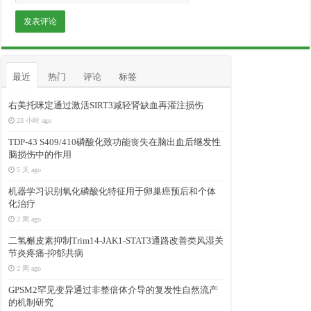
最近
热门
评论
标签
右美托咪定通过激活SIRT3减轻肾缺血再灌注损伤
23 小时 ago
TDP-43 S409/410磷酸化致功能丧失在脑出血后继发性
脑损伤中的作用
5 天 ago
机器学习识别氧化磷酸化特征用于卵巢癌预后和个体
化治疗
2 周 ago
二氢槲皮素抑制Trim14-JAK1-STAT3通路改善类风湿关
节炎疼痛-抑郁共病
2 周 ago
GPSM2罕见变异通过非整倍体介导的复发性自然流产
的机制研究