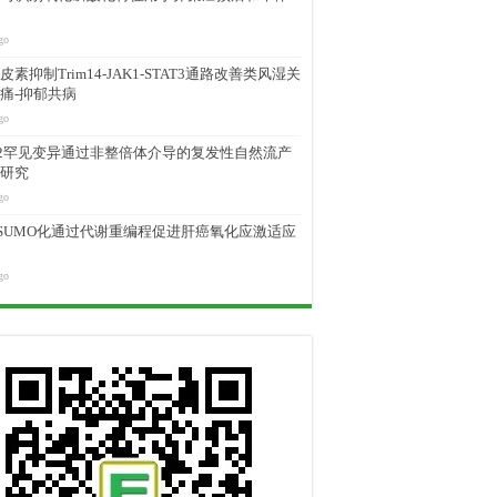
go
素抑制Trim14-JAK1-STAT3通路改善类风湿关
痛-抑郁共病
go
M2罕见变异通过非整倍体介导的复发性自然流产
研究
go
D SUMO化通过代谢重编程促进肝癌氧化应激适应
go