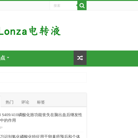
热点
热门
评论
标签
-43 S409/410磷酸化致功能丧失在脑出血后继发性
中的作用
go
习识别氧化磷酸化特征用于卵巢癌预后和个体