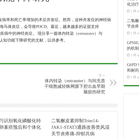
化治疗
1 周 a
，发病率和死亡率增加的术后并发症。然而，这种并发症的神经病
二氢槲皮
节炎疼
海马体炎症，会导致POCD。最近，越来越多的证据支持
类神经系统疾病中的神经炎症。 现分享一篇体内转染（
entranster
）与
2 周 a
引起的认知功能下降研究的文献，以供参考。
GPS
的机制
2 周 a
G6P
和耐药
下一
3 周 a
体内转染（entranster）与间充质
干细胞减轻蛛网膜下腔出血早期
脑损伤研究
习识别氧化磷酸化特
二氢槲皮素抑制Trim14-
卵巢癌预后和个体化
JAK1-STAT3通路改善类风湿
关节炎疼痛-抑郁共病