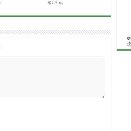
o
2 周 ago
微
流
注