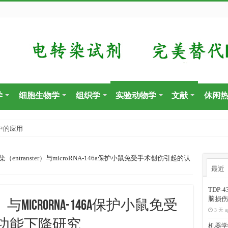
学
细胞生物学
组织学
实验动物学
文献
休闲
中的应用
（entranster）与microRNA-146a保护小鼠免受手术创伤引起的认
最近
TDP
脑损伤
）与microRNA-146a保护小鼠免受
3 天 a
功能下降研究
机器学